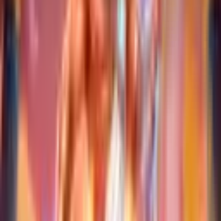
Banyak pemain slot yang langsung memilih game secara
acak tanpa melihat statistik RTP terlebih dahulu. Padahal
kebiasaan ini bisa membuat modal cepat habis. Berikut
alasan kenapa cek RTP TSG4D sangat penting:
- Menghemat modal — pilih game yang sedang panas,
hindari yang sedang dingin
- Peluang maxwin lebih besar — RTP tinggi = winrate
tinggi
- Strategi lebih terukur — main berdasarkan data, bukan
feeling
- Update real-time — data berubah tiap jam mengikuti
performa game
- Gratis tanpa biaya — semua member TSG4D bisa
akses RTP live kapan saja