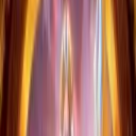
All Stars - World Cup 2026
Eclipse Studio
World Cup 2026
Eclipse Studio
Clash of Clans Super Scatter SUPER RICH
SUPER RICH
Clash of Clans SUPER RICH
SUPER RICH
Mahjong Ways
PG Soft
Mahjong Ways 2
PG Soft
Wild Bandito
PG Soft
Gates of Olympus Super Scatter
Pragmatic Play
Wild Bounty Showdown
PG Soft
Mahjong Self-Drawn Win 3
Victory Ark Gaming
Forgefire God
Victory Ark Gaming
Lucky Neko
PG Soft
Gates of Olympus 1000
Pragmatic Play
Fortune Gems 2
Jili
Wild Ape #3258
PG Soft
Ways of the Qilin
PG Soft
Treasures of Aztec
PG Soft
Gates of Olympus
Pragmatic Play
Mahjong Wins 3 - Black Scatter
Pragmatic Play
Mr. Treasure's Fortune
PG Soft
Starlight Princess 1000
Pragmatic Play
Jurassic Kingdom
PG Soft
Fortune of Olympus
Pragmatic Play