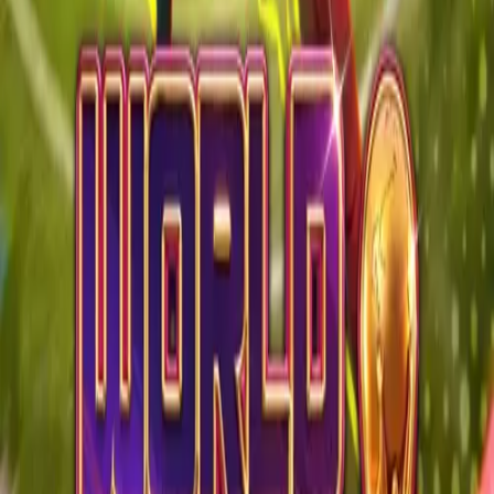
sebelum naikkan bet
- Manfaatkan fitur turbo spin — lebih cepat lihat hasil
tanpa buang waktu
- Set target kemenangan & batas kekalahan — stop saat
target tercapai
- Mainkan saat jam gacor — biasanya pukul 22.00 -
04.00 WIB
- Gunakan bonus deposit & free spin — perpanjang sesi
bermain
- Jangan emosi saat kalah — ganti game atau istirahat
sejenak
Kapan Waktu Terbaik Cek RTP
TSG4D?