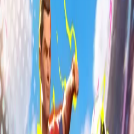
ini.
Apa Itu RTP Live Slot di TSG4D?
RTP
atau Return to Player adalah persentase yang
menunjukkan seberapa besar peluang sebuah game slot
mengembalikan taruhan kepada pemain dalam jangka
panjang. Semakin tinggi nilai RTP, semakin besar
peluang Anda mendapatkan kemenangan. RTP Live
TSG4D bekerja secara real-time, memantau langsung
performa setiap game slot dari berbagai provider
populer dan menampilkan persentasenya secara
transparan untuk seluruh member.
Kenapa Harus Cek RTP TSG4D