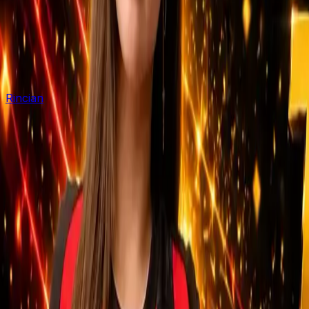
1. Minimal deposit : Rp 30.000 2. Maksimal Bonus yang dib
Rincian
EVENT PARLAY 3 & 4 TEAM
📍𝐏𝐀𝐑𝐋𝐀𝐘 𝟑 𝐓𝐄𝐀𝐌 ➪ Stake 25K : 🎁100.000 ➪ Stake 50K : 
Rincian
TSG4D RTP Live Slot Gacor H
TSG4D
hadir dengan fitur RTP live slot gacor hari ini
informasi RTP yang akurat dan real-time, member tida
Anda bisa langsung tahu slot mana yang sedang memberikan
Apa Itu RTP Live Slot di TSG4D?