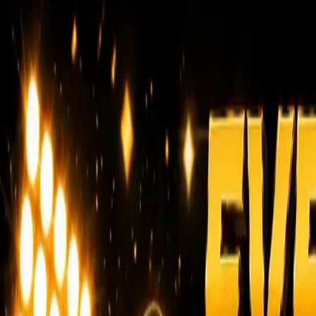
Daftar
Masuk
promotion
Promosi Semua
Category :
Semua
#8 CASHBACK SPORTSBOOK 5%
CASHBACK SPORTSBOOK 5% 1. Bonus ini hanya berlaku pa
Rincian
BONUS ROLLINGAN HARIAN SLOT
Rollingan Harian All Slot Minimal TurnOver : TO Rp 500.
Rincian
EVENT TANGKAP SCATTER