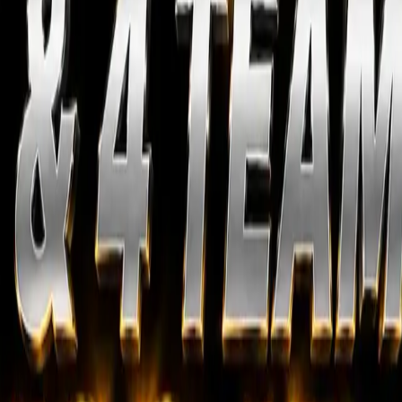
1.000.000 3. Total Turnover dihitung berda' ...'
gu ( Senin - Minggu ) 2. Minimal total de' ...'
A 3. Minimal kekalahan : Rp 200.000 ( 1 min' ...'
 50.000) 3. Bonus hanya bisa Di KLAIM 1x seh' ...'