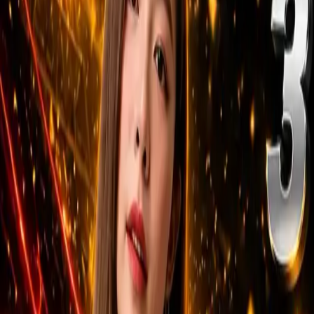
1. Rollingan all live casino 2. Minimal Total TURNOVER Rp 
Rincian
#4 CASHBACK DEPOSIT 10.000
1. Wajib Aktif melakukan deposit selama 4 Hari dalam 1 ming
Rincian
#3 CASHBACK SLOT 10%
1. Cashback All Slot 2. Bonus dibagikan setiap HARI SELAS
Rincian
#2 BONUS 10% DEPOSIT HARIAN
1. Minimal Deposit: Rp 50.000 2. Bonus: 10% (Maksimal Rp
Rincian
#2 BONUS NEW MEMBER 100%