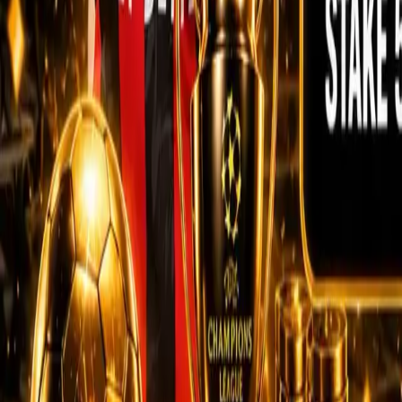
Tips Main Slot Gacor di TSG4D
Selain mengikuti RTP live, terapkan tips berikut agar pe
- Mulai dengan taruhan kecil — pelajari pola game dulu 
- Manfaatkan fitur turbo spin — lebih cepat lihat hasil t
- Set target kemenangan & batas kekalahan — stop saat t
- Mainkan saat jam gacor — biasanya pukul 22.00 - 04.0
- Gunakan bonus deposit & free spin — perpanjang sesi 
- Jangan emosi saat kalah — ganti game atau istirahat se
Kapan Waktu Terbaik Cek RTP TSG4