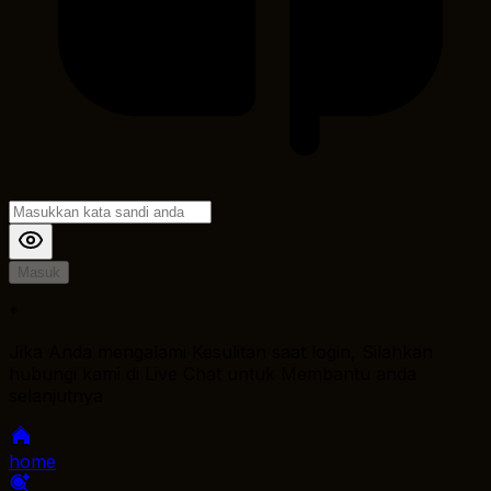
Masuk
*
Jika Anda mengalami Kesulitan saat login, Silahkan
hubungi kami di Live Chat untuk Membantu anda
selanjutnya
home