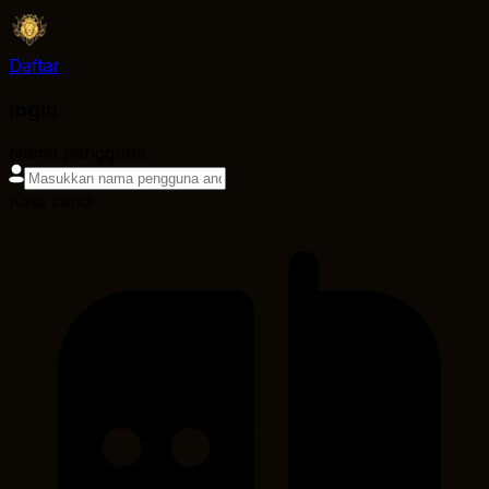
Daftar
login
Nama pengguna
Kata sandi