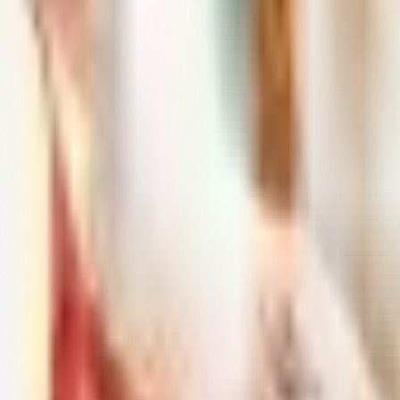
G4D
 di TSG4D hari ini:
arlight Princess
000
f Aztec
om