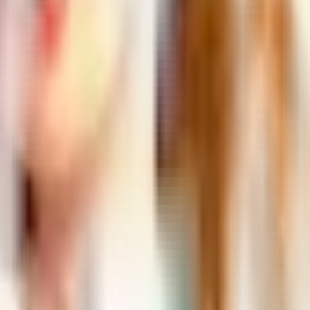
mendapatkan kemenangan. RTP Live TSG4D bekerja secara r
tasenya secara transparan untuk seluruh member.
um Bermain?
k tanpa melihat statistik RTP terlebih dahulu. Padahal ke
ari yang sedang dingin
gi
eeling
erforma game
RTP live kapan saja