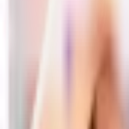
Cara Membaca RTP Live TSG4D Hari I
Agar bisa memanfaatkan RTP live dengan maksimal, paha
1. Buka halaman RTP live TSG4D di link resmi.
2. Pilih kategori provider yang ingin Anda mainkan.
3. Perhatikan persentase RTP di setiap game.
4. Cari game dengan RTP di atas 90% — ini menandakan
5. Hindari game dengan RTP di bawah 50% karena sedang
6. Catat 2-3 game pilihan, lalu mulai bermain dengan moda
Tips Main Slot Gacor di TSG4D