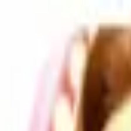
Daftar
Masuk
casino
Cari Permainan
lightning baccarat
world cup 2026
clash of clans super scatter super rich
super sic bo
clash of clans super rich
crash game
for you
slot
live casino
4
arcade
fishing
2820
645
111
35
Provider :
PG Soft
Filter :
TERKENAL
Mahjong Ways
PG Soft