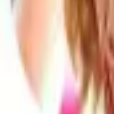
RTP live TSG4D diperbarui setiap jam, namun ada waktu-w
- Pagi hari (06.00 - 10.00 WIB) — server masih segar set
- Siang hari (12.00 - 14.00 WIB) — banyak pemain aktif, sl
- Malam hari (22.00 - 04.00 WIB) — prime time slot gacor,
Kesimpulan
Memanfaatkan fitur TSG4D RTP live
slot gacor hari ini
ad
transparan, member tidak perlu lagi bermain secara untun
sensasi maxwin di TSG4D. Bookmark halaman RTP live TS
Lihat Semua