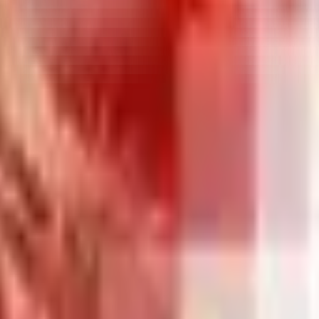
aktu tertentu yang dianggap paling produktif untuk bermai
elah maintenance
ot lebih cepat trigger
 peluang scatter tinggi
alah cara cerdas untuk meningkatkan peluang kemenangan 
g-untungan. Kombinasikan pemilihan game ber-RTP tinggi de
G4D agar Anda selalu dapat update terbaru kapan pun in