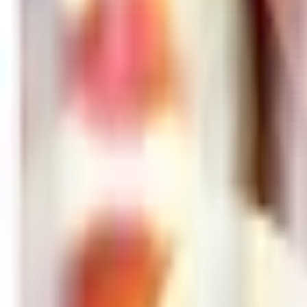
Semakin tinggi nilai RTP, semakin besar peluang Anda 
dari berbagai provider populer dan menampilkan persen
Kenapa Harus Cek RTP TSG4D Sebel
Banyak pemain slot yang langsung memilih game secara aca
alasan kenapa cek RTP TSG4D sangat penting:
- Menghemat modal — pilih game yang sedang panas, hind
- Peluang maxwin lebih besar — RTP tinggi = winrate ting
- Strategi lebih terukur — main berdasarkan data, bukan f
- Update real-time — data berubah tiap jam mengikuti p
- Gratis tanpa biaya — semua member TSG4D bisa akses 