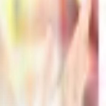
eal-time, memantau langsung performa setiap game slot
biasaan ini bisa membuat modal cepat habis. Berikut