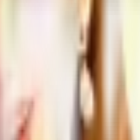
ari Ini
 yang diperbarui setiap jam untuk membantu member memilih
k perlu lagi menebak-nebak game mana yang sedang gacor
 winrate terbaik di hari ini.
njukkan seberapa besar peluang sebuah game slot mengem