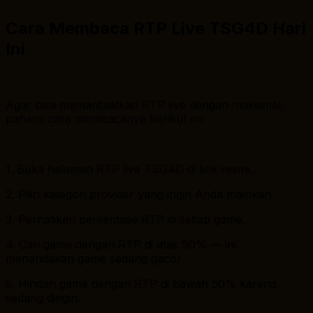
Cara Membaca RTP Live TSG4D Hari
Ini
Agar bisa memanfaatkan RTP live dengan maksimal,
pahami cara membacanya berikut ini:
1. Buka halaman RTP live TSG4D di link resmi.
2. Pilih kategori provider yang ingin Anda mainkan.
3. Perhatikan persentase RTP di setiap game.
4. Cari game dengan RTP di atas 90% — ini
menandakan game sedang gacor.
5. Hindari game dengan RTP di bawah 50% karena
sedang dingin.