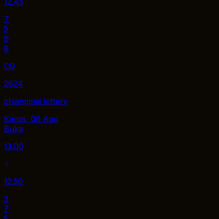
12.45
7
5
9
8
CG
2624
chiangmai lottery
Kamis, 06 Agu
Buka
13.00
12.50
3
7
5