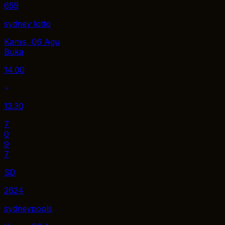
659
sydney lotto
Kamis, 06 Agu
Buka
14.00
13.30
7
0
9
7
SD
2624
sydneypools