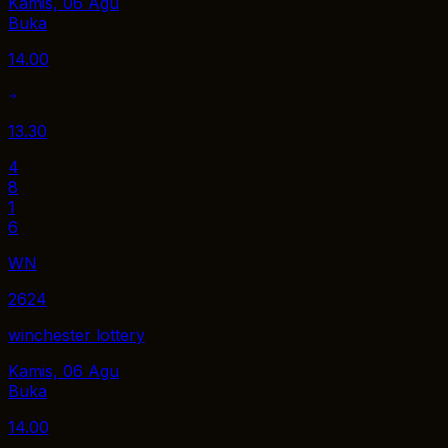
Kamis, 06 Agu
Buka
14.00
13.30
4
8
1
6
WN
2624
winchester lottery
Kamis, 06 Agu
Buka
14.00