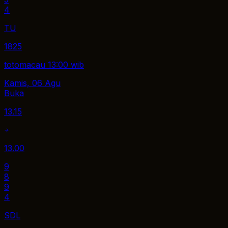
4
TU
1825
totomacau 13:00 wib
Kamis, 06 Agu
Buka
13.15
13.00
9
8
9
4
SDL