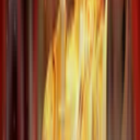
Banyak pemain slot yang langsung memilih game secara
acak tanpa melihat statistik RTP terlebih dahulu. Padahal
kebiasaan ini bisa membuat modal cepat habis. Berikut
alasan kenapa cek RTP TSG4D sangat penting:
- Menghemat modal — pilih game yang sedang panas,
hindari yang sedang dingin
- Peluang maxwin lebih besar — RTP tinggi = winrate
tinggi
- Strategi lebih terukur — main berdasarkan data, bukan
feeling
- Update real-time — data berubah tiap jam mengikuti
performa game
- Gratis tanpa biaya — semua member TSG4D bisa
akses RTP live kapan saja