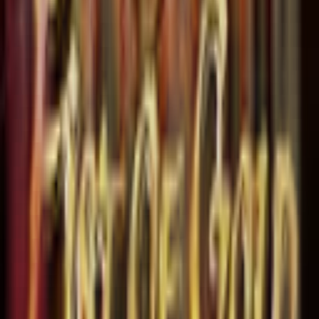
4. Cari game dengan RTP di atas 90% — ini
menandakan game sedang gacor.
5. Hindari game dengan RTP di bawah 50% karena
sedang dingin.
6. Catat 2-3 game pilihan, lalu mulai bermain dengan
modal terukur.
Tips Main Slot Gacor di TSG4D
Selain mengikuti RTP live, terapkan tips berikut agar
peluang maxwin Anda lebih besar:
- Mulai dengan taruhan kecil — pelajari pola game dulu
sebelum naikkan bet