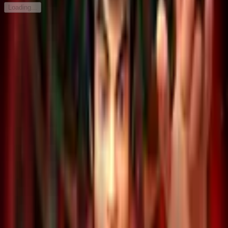
Loading...
24
/
124
Game
Page
1
of
6
TSG4D RTP Live Slot Gacor
Hari Ini
TSG4D
hadir dengan fitur RTP live slot gacor hari ini
yang diperbarui setiap jam untuk membantu member
memilih game dengan persentase kemenangan tertinggi.
Dengan informasi RTP yang akurat dan real-time,
member tidak perlu lagi menebak-nebak game mana
yang sedang gacor. Cukup cek halaman RTP TSG4D
sebelum bermain, dan Anda bisa langsung tahu slot
mana yang sedang memberikan winrate terbaik di hari
ini.