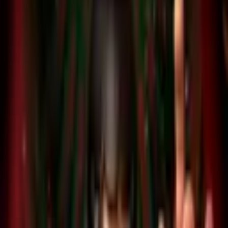
Gold Panther Maxways
Spade Gaming
Farmland Frenzy Maxways
Spade Gaming
Hammer of Thunder
Spade Gaming
Royale House
Spade Gaming
Moji Mania
Spade Gaming
Panda Opera
Spade Gaming
Sugar Party
Spade Gaming
Gemstone Rush
Spade Gaming
Secrets of Anubis
Spade Gaming
Captain Golds Fortune
Spade Gaming
Journey to the Wild
Spade Gaming
Rabbit Riches
Spade Gaming
Caishen Deluxe Maxways
Spade Gaming
Fruits Mania
Spade Gaming
Halloween Vacation
Spade Gaming
Candy Pop 2
Spade Gaming
Galaxy Guardian
Spade Gaming
Fury Max Lucky Road
Spade Gaming
Christmas Miracles
Spade Gaming
Golden Fist
Spade Gaming
Highway Fortune
Spade Gaming
God's Kitchen
Spade Gaming
Fist of Gold
Spade Gaming