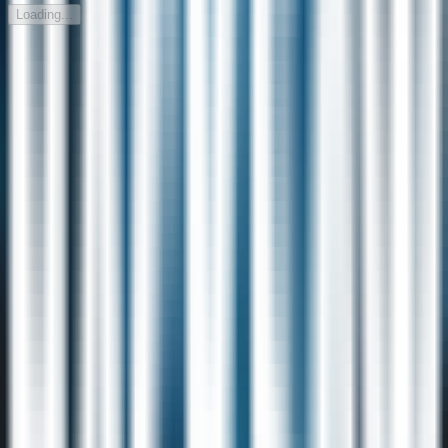
Loading...
24
/
129
Game
Page
1
of
6
TSG4D RTP Live Slot Gacor
Hari Ini
TSG4D
hadir dengan fitur RTP live slot gacor hari ini
yang diperbarui setiap jam untuk membantu member
memilih game dengan persentase kemenangan tertinggi.
Dengan informasi RTP yang akurat dan real-time,
member tidak perlu lagi menebak-nebak game mana
yang sedang gacor. Cukup cek halaman RTP TSG4D
sebelum bermain, dan Anda bisa langsung tahu slot
mana yang sedang memberikan winrate terbaik di hari
ini.