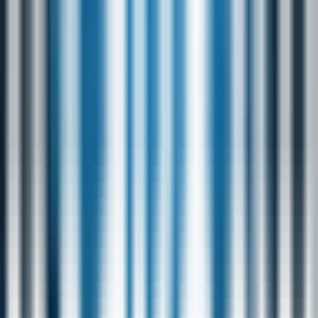
Daftar
Masuk
casino
Cari Permainan
crazy time
duck hunters
clash of clans super rich
fury of anubis
plinko+
crash game
for you
slot
live casino
4
arcade
fishing
2820
645
111
35
Provider :
Hacksaw
Filter :
TERKENAL
Le Zeus
Hacksaw