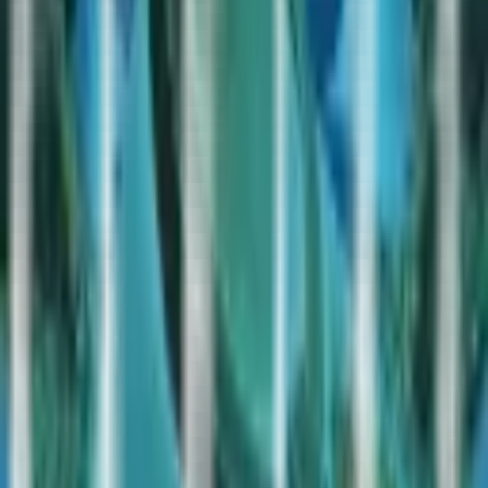
waktu-waktu tertentu yang dianggap paling produktif
untuk bermain slot gacor:
- Pagi hari (06.00 - 10.00 WIB) — server masih segar
setelah maintenance
- Siang hari (12.00 - 14.00 WIB) — banyak pemain aktif,
slot lebih cepat trigger
- Malam hari (22.00 - 04.00 WIB) — prime time slot
gacor, peluang scatter tinggi
Kesimpulan
Memanfaatkan fitur TSG4D RTP live
slot gacor hari ini
adalah cara cerdas untuk meningkatkan peluang
kemenangan Anda. Dengan informasi yang akurat, real-