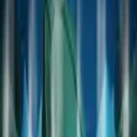
- Manfaatkan fitur turbo spin — lebih cepat lihat hasil
tanpa buang waktu
- Set target kemenangan & batas kekalahan — stop saat
target tercapai
- Mainkan saat jam gacor — biasanya pukul 22.00 -
04.00 WIB
- Gunakan bonus deposit & free spin — perpanjang sesi
bermain
- Jangan emosi saat kalah — ganti game atau istirahat
sejenak
Kapan Waktu Terbaik Cek RTP
TSG4D?
RTP live TSG4D diperbarui setiap jam, namun ada