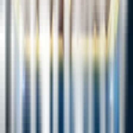
of Aztec
- Joker Gaming — Roma, Mahjong Joker, Dragon
Kingdom
Cara Membaca RTP Live TSG4D Hari
Ini
Agar bisa memanfaatkan RTP live dengan maksimal,
pahami cara membacanya berikut ini:
1. Buka halaman RTP live TSG4D di link resmi.
2. Pilih kategori provider yang ingin Anda mainkan.
3. Perhatikan persentase RTP di setiap game.