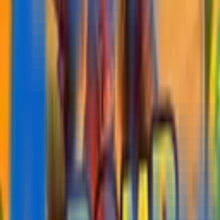
Provider Slot dengan RTP Live di
TSG4D
Berikut daftar provider populer yang RTP live-nya
tersedia di TSG4D hari ini:
- Pragmatic Play — Gates of Olympus, Sweet Bonanza,
Starlight Princess
- PG Soft — Mahjong Ways, Wild Bandito, Lucky Neko
- Habanero — Koi Gate, Hot Hot Fruit, Fa Cai Shen
- Microgaming — 9 Masks of Fire, Lucky Twins, Joker
8000
- Spadegaming — Fa Fa Fa, Caishen Riches, Treasures