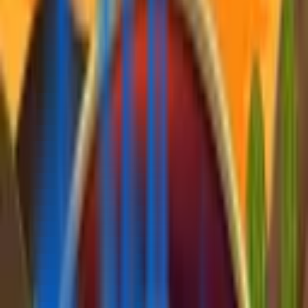
Jump For Richness
568WIN Games
Lucky Clover
568WIN Games
Pirate Treasure
568WIN Games
Golden Temple
568WIN Games
Wild West
568WIN Games
Good Luck
568WIN Games
Steam Punk
568WIN Games
Akira
568WIN Games
Highroad King
568WIN Games
God Of Wealth
568WIN Games
Journey To The West
568WIN Games
Three Kingdoms
568WIN Games
Happy Fruits
568WIN Games
Alice
568WIN Games
Safari
568WIN Games
Disco Jockey
568WIN Games
Lucky777
568WIN Games
Millionaire
568WIN Games
Fruit Ripe
568WIN Games
Money Tree
568WIN Games
Lucky Frog
568WIN Games
Sweet Love
568WIN Games
Crazy Bomb
568WIN Games