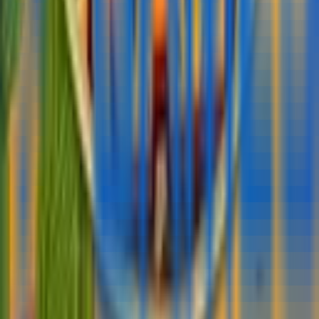
waktu-waktu tertentu yang dianggap paling produktif
untuk bermain slot gacor:
- Pagi hari (06.00 - 10.00 WIB) — server masih segar
setelah maintenance
- Siang hari (12.00 - 14.00 WIB) — banyak pemain aktif,
slot lebih cepat trigger
- Malam hari (22.00 - 04.00 WIB) — prime time slot
gacor, peluang scatter tinggi
Kesimpulan
Memanfaatkan fitur TSG4D RTP live
slot gacor hari ini
adalah cara cerdas untuk meningkatkan peluang
kemenangan Anda. Dengan informasi yang akurat, real-