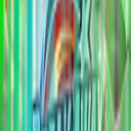
of Aztec
- Joker Gaming — Roma, Mahjong Joker, Dragon
Kingdom
Cara Membaca RTP Live TSG4D Hari
Ini
Agar bisa memanfaatkan RTP live dengan maksimal,
pahami cara membacanya berikut ini:
1. Buka halaman RTP live TSG4D di link resmi.
2. Pilih kategori provider yang ingin Anda mainkan.
3. Perhatikan persentase RTP di setiap game.