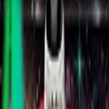
Lightning Fortunes
Microgaming
Break Away Shootout
Microgaming
3
/
3
Game
Page
1
of
1
TSG4D RTP Live Slot Gacor
Hari Ini
TSG4D
hadir dengan fitur RTP live slot gacor hari ini
yang diperbarui setiap jam untuk membantu member
memilih game dengan persentase kemenangan tertinggi.
Dengan informasi RTP yang akurat dan real-time,
member tidak perlu lagi menebak-nebak game mana
yang sedang gacor. Cukup cek halaman RTP TSG4D
sebelum bermain, dan Anda bisa langsung tahu slot
mana yang sedang memberikan winrate terbaik di hari
ini.