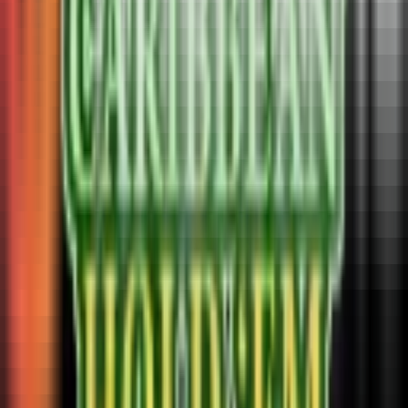
Kapan Waktu Terbaik Cek RTP
TSG4D?
RTP live TSG4D diperbarui setiap jam, namun ada
waktu-waktu tertentu yang dianggap paling produktif
untuk bermain slot gacor:
- Pagi hari (06.00 - 10.00 WIB) — server masih segar
setelah maintenance
- Siang hari (12.00 - 14.00 WIB) — banyak pemain aktif,
slot lebih cepat trigger
- Malam hari (22.00 - 04.00 WIB) — prime time slot
gacor, peluang scatter tinggi