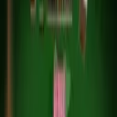
Dragon Tiger
Habanero
Double Exposure 3 Hand
Habanero
Baccarat Zero Commission
Habanero
Blackjack 3 Hand
Habanero
Sic Bo
Habanero
Three Card Poker Deluxe
Habanero
Caribbean Stud
Habanero
Three Card Poker
Habanero
Baccarat
Habanero
Roulette
Habanero
Caribbean Hold'em
Habanero
12
/
12
Game
Page
1
of
1
TSG4D RTP Live Slot Gacor
Hari Ini