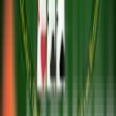
performa setiap game slot dari berbagai provider
populer dan menampilkan persentasenya secara
transparan untuk seluruh member.
Kenapa Harus Cek RTP TSG4D
Sebelum Bermain?
Banyak pemain slot yang langsung memilih game secara
acak tanpa melihat statistik RTP terlebih dahulu. Padahal
kebiasaan ini bisa membuat modal cepat habis. Berikut
alasan kenapa cek RTP TSG4D sangat penting:
- Menghemat modal — pilih game yang sedang panas,
hindari yang sedang dingin
- Peluang maxwin lebih besar — RTP tinggi = winrate
tinggi