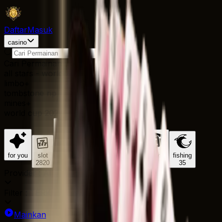
Daftar
Masuk
casino
Cari Permainan
all stars - world cup 2026
limbo+
tombstone rip
mines+
world cup 2026
crash game
for you
slot
live casino
4
arcade
fishing
2820
645
111
35
Provider :
All Bet
Filter :
TERKENAL
Mainkan