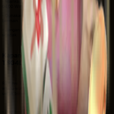
- Mainkan saat jam gacor — biasanya pukul 22.00 -
04.00 WIB
- Gunakan bonus deposit & free spin — perpanjang sesi
bermain
- Jangan emosi saat kalah — ganti game atau istirahat
sejenak
Kapan Waktu Terbaik Cek RTP
TSG4D?
RTP live TSG4D diperbarui setiap jam, namun ada
waktu-waktu tertentu yang dianggap paling produktif
untuk bermain slot gacor:
- Pagi hari (06.00 - 10.00 WIB) — server masih segar