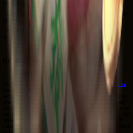
setelah maintenance
- Siang hari (12.00 - 14.00 WIB) — banyak pemain aktif,
slot lebih cepat trigger
- Malam hari (22.00 - 04.00 WIB) — prime time slot
gacor, peluang scatter tinggi
Kesimpulan
Memanfaatkan fitur TSG4D RTP live
slot gacor hari ini
adalah cara cerdas untuk meningkatkan peluang
kemenangan Anda. Dengan informasi yang akurat, real-
time, dan transparan, member tidak perlu lagi bermain
secara untung-untungan. Kombinasikan pemilihan game
ber-RTP tinggi dengan strategi taruhan yang disiplin, dan
rasakan sendiri sensasi maxwin di TSG4D. Bookmark
halaman RTP live TSG4D agar Anda selalu dapat update
terbaru kapan pun ingin bermain.