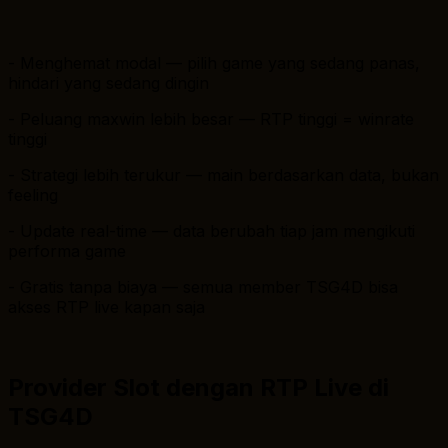
- Menghemat modal — pilih game yang sedang panas,
hindari yang sedang dingin
- Peluang maxwin lebih besar — RTP tinggi = winrate
tinggi
- Strategi lebih terukur — main berdasarkan data, bukan
feeling
- Update real-time — data berubah tiap jam mengikuti
performa game
- Gratis tanpa biaya — semua member TSG4D bisa
akses RTP live kapan saja
Provider Slot dengan RTP Live di
TSG4D