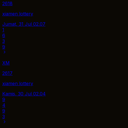
2618
xiamen lottery
Jumat, 31 Jul
02.07
1
6
3
9
XM
2617
xiamen lottery
Kamis, 30 Jul
02.04
9
4
9
3