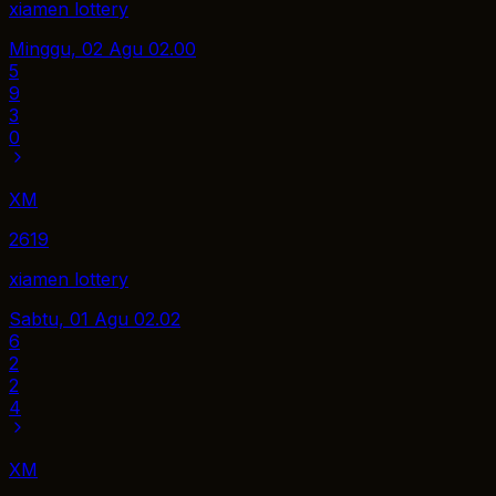
xiamen lottery
Minggu, 02 Agu
02.00
5
9
3
0
XM
2619
xiamen lottery
Sabtu, 01 Agu
02.02
6
2
2
4
XM