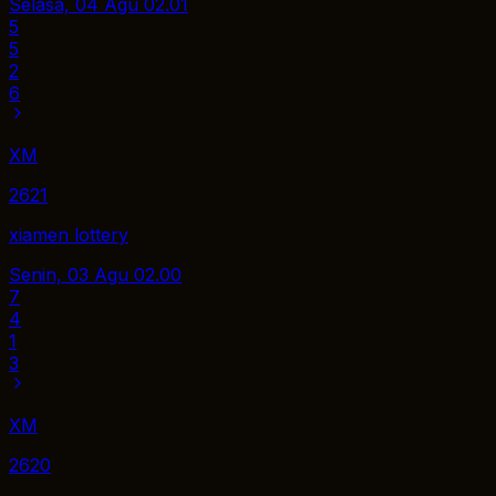
Selasa, 04 Agu
02.01
5
5
2
6
XM
2621
xiamen lottery
Senin, 03 Agu
02.00
7
4
1
3
XM
2620