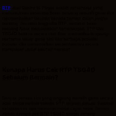
RTP
atau Return to Player adalah persentase yang
menunjukkan seberapa besar peluang sebuah game slot
mengembalikan taruhan kepada pemain dalam jangka
panjang. Semakin tinggi nilai RTP, semakin besar
peluang Anda mendapatkan kemenangan. RTP Live
TSG4D bekerja secara real-time, memantau langsung
performa setiap game slot dari berbagai provider
populer dan menampilkan persentasenya secara
transparan untuk seluruh member.
Kenapa Harus Cek RTP TSG4D
Sebelum Bermain?
Banyak pemain slot yang langsung memilih game secara
acak tanpa melihat statistik RTP terlebih dahulu. Padahal
kebiasaan ini bisa membuat modal cepat habis. Berikut
alasan kenapa cek RTP TSG4D sangat penting: