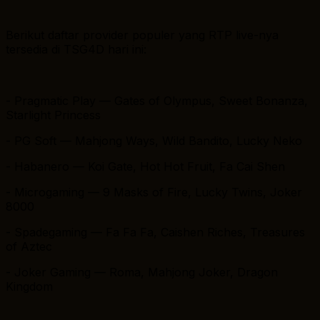
Berikut daftar provider populer yang RTP live-nya
tersedia di TSG4D hari ini:
- Pragmatic Play — Gates of Olympus, Sweet Bonanza,
Starlight Princess
- PG Soft — Mahjong Ways, Wild Bandito, Lucky Neko
- Habanero — Koi Gate, Hot Hot Fruit, Fa Cai Shen
- Microgaming — 9 Masks of Fire, Lucky Twins, Joker
8000
- Spadegaming — Fa Fa Fa, Caishen Riches, Treasures
of Aztec
- Joker Gaming — Roma, Mahjong Joker, Dragon
Kingdom