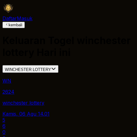
Daftar
Masuk
kembali
Keluaran Togel
winchester
lottery
Hari ini
WINCHESTER LOTTERY
WN
2624
winchester lottery
Kamis, 06 Agu
14.01
5
6
0