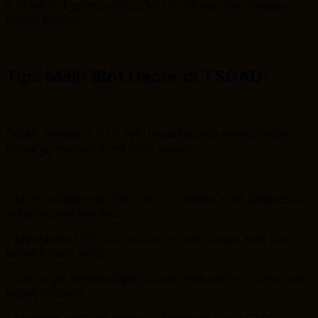
6. Catat 2-3 game pilihan, lalu mulai bermain dengan
modal terukur.
Tips Main Slot Gacor di TSG4D
Selain mengikuti RTP live, terapkan tips berikut agar
peluang maxwin Anda lebih besar:
- Mulai dengan taruhan kecil — pelajari pola game dulu
sebelum naikkan bet
- Manfaatkan fitur turbo spin — lebih cepat lihat hasil
tanpa buang waktu
- Set target kemenangan & batas kekalahan — stop saat
target tercapai
- Mainkan saat jam gacor — biasanya pukul 22.00 -