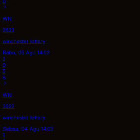
6
WN
2623
winchester lottery
Rabu, 05 Agu
14.03
2
0
5
8
WN
2622
winchester lottery
Selasa, 04 Agu
14.03
1