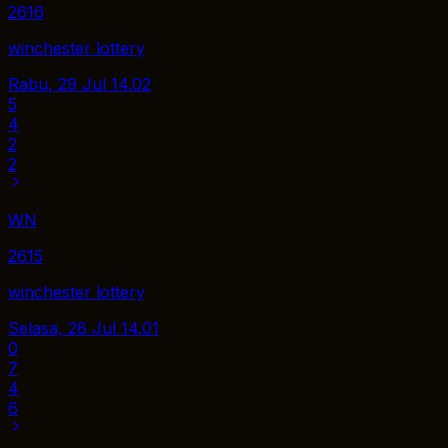
2616
winchester lottery
Rabu, 29 Jul
14.02
5
4
2
2
WN
2615
winchester lottery
Selasa, 28 Jul
14.01
0
7
4
6