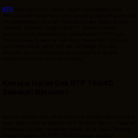
RTP
atau Return to Player adalah persentase yang
menunjukkan seberapa besar peluang sebuah game slot
mengembalikan taruhan kepada pemain dalam jangka
panjang. Semakin tinggi nilai RTP, semakin besar
peluang Anda mendapatkan kemenangan. RTP Live
TSG4D bekerja secara real-time, memantau langsung
performa setiap game slot dari berbagai provider
populer dan menampilkan persentasenya secara
transparan untuk seluruh member.
Kenapa Harus Cek RTP TSG4D
Sebelum Bermain?
Banyak pemain slot yang langsung memilih game secara
acak tanpa melihat statistik RTP terlebih dahulu. Padahal
kebiasaan ini bisa membuat modal cepat habis. Berikut
alasan kenapa cek RTP TSG4D sangat penting: