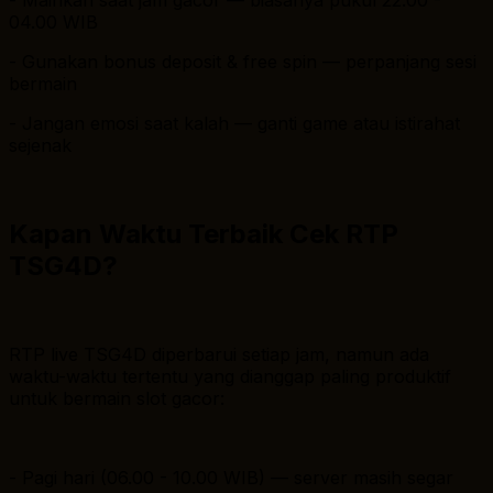
04.00 WIB
- Gunakan bonus deposit & free spin — perpanjang sesi
bermain
- Jangan emosi saat kalah — ganti game atau istirahat
sejenak
Kapan Waktu Terbaik Cek RTP
TSG4D?
RTP live TSG4D diperbarui setiap jam, namun ada
waktu-waktu tertentu yang dianggap paling produktif
untuk bermain slot gacor:
- Pagi hari (06.00 - 10.00 WIB) — server masih segar