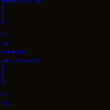
Minggu, 02 Agu
10.08
9
8
5
4
VN
1833
virginia night
Sabtu, 01 Agu
10.05
9
0
7
6
VN
1832