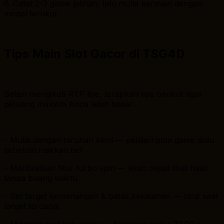
6. Catat 2-3 game pilihan, lalu mulai bermain dengan
modal terukur.
Tips Main Slot Gacor di TSG4D
Selain mengikuti RTP live, terapkan tips berikut agar
peluang maxwin Anda lebih besar:
- Mulai dengan taruhan kecil — pelajari pola game dulu
sebelum naikkan bet
- Manfaatkan fitur turbo spin — lebih cepat lihat hasil
tanpa buang waktu
- Set target kemenangan & batas kekalahan — stop saat
target tercapai
- Mainkan saat jam gacor — biasanya pukul 22.00 -