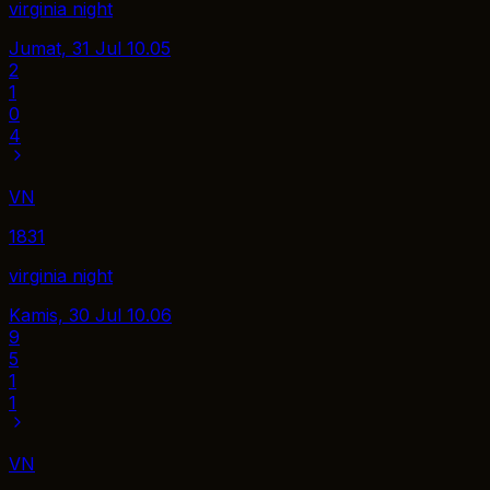
virginia night
Jumat, 31 Jul
10.05
2
1
0
4
VN
1831
virginia night
Kamis, 30 Jul
10.06
9
5
1
1
VN