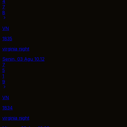
4
7
8
VN
1835
virginia night
Senin, 03 Agu
10.12
7
5
1
9
VN
1834
virginia night