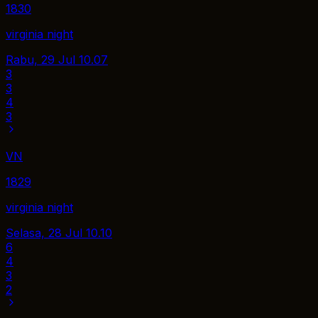
1830
virginia night
Rabu, 29 Jul
10.07
3
3
4
3
VN
1829
virginia night
Selasa, 28 Jul
10.10
6
4
3
2