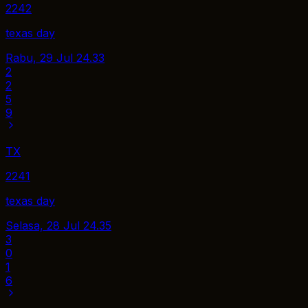
2242
texas day
Rabu, 29 Jul
24.33
2
2
5
9
TX
2241
texas day
Selasa, 28 Jul
24.35
3
0
1
6