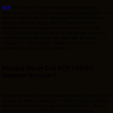
RTP
atau Return to Player adalah persentase yang
menunjukkan seberapa besar peluang sebuah game slot
mengembalikan taruhan kepada pemain dalam jangka
panjang. Semakin tinggi nilai RTP, semakin besar
peluang Anda mendapatkan kemenangan. RTP Live
TSG4D bekerja secara real-time, memantau langsung
performa setiap game slot dari berbagai provider
populer dan menampilkan persentasenya secara
transparan untuk seluruh member.
Kenapa Harus Cek RTP TSG4D
Sebelum Bermain?
Banyak pemain slot yang langsung memilih game secara
acak tanpa melihat statistik RTP terlebih dahulu. Padahal
kebiasaan ini bisa membuat modal cepat habis. Berikut
alasan kenapa cek RTP TSG4D sangat penting: