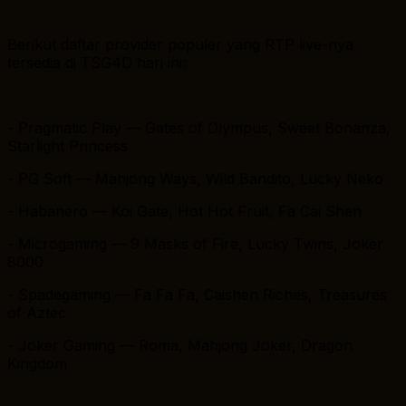
Berikut daftar provider populer yang RTP live-nya
tersedia di TSG4D hari ini:
- Pragmatic Play — Gates of Olympus, Sweet Bonanza,
Starlight Princess
- PG Soft — Mahjong Ways, Wild Bandito, Lucky Neko
- Habanero — Koi Gate, Hot Hot Fruit, Fa Cai Shen
- Microgaming — 9 Masks of Fire, Lucky Twins, Joker
8000
- Spadegaming — Fa Fa Fa, Caishen Riches, Treasures
of Aztec
- Joker Gaming — Roma, Mahjong Joker, Dragon
Kingdom