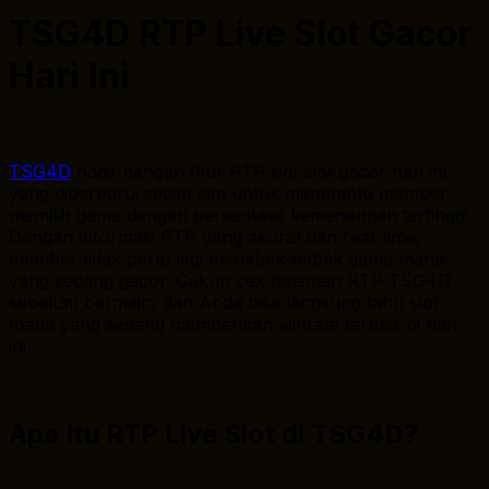
TSG4D RTP Live Slot Gacor
Hari Ini
TSG4D
hadir dengan fitur RTP live slot gacor hari ini
yang diperbarui setiap jam untuk membantu member
memilih game dengan persentase kemenangan tertinggi.
Dengan informasi RTP yang akurat dan real-time,
member tidak perlu lagi menebak-nebak game mana
yang sedang gacor. Cukup cek halaman RTP TSG4D
sebelum bermain, dan Anda bisa langsung tahu slot
mana yang sedang memberikan winrate terbaik di hari
ini.
Apa Itu RTP Live Slot di TSG4D?