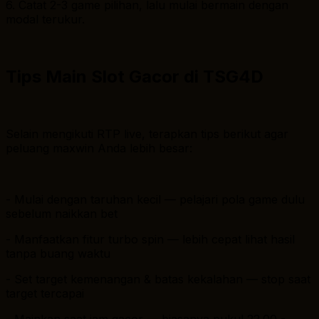
6. Catat 2-3 game pilihan, lalu mulai bermain dengan
modal terukur.
Tips Main Slot Gacor di TSG4D
Selain mengikuti RTP live, terapkan tips berikut agar
peluang maxwin Anda lebih besar:
- Mulai dengan taruhan kecil — pelajari pola game dulu
sebelum naikkan bet
- Manfaatkan fitur turbo spin — lebih cepat lihat hasil
tanpa buang waktu
- Set target kemenangan & batas kekalahan — stop saat
target tercapai
- Mainkan saat jam gacor — biasanya pukul 22.00 -