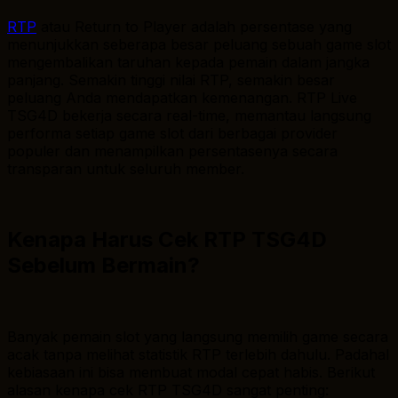
RTP
atau Return to Player adalah persentase yang
menunjukkan seberapa besar peluang sebuah game slot
mengembalikan taruhan kepada pemain dalam jangka
panjang. Semakin tinggi nilai RTP, semakin besar
peluang Anda mendapatkan kemenangan. RTP Live
TSG4D bekerja secara real-time, memantau langsung
performa setiap game slot dari berbagai provider
populer dan menampilkan persentasenya secara
transparan untuk seluruh member.
Kenapa Harus Cek RTP TSG4D
Sebelum Bermain?
Banyak pemain slot yang langsung memilih game secara
acak tanpa melihat statistik RTP terlebih dahulu. Padahal
kebiasaan ini bisa membuat modal cepat habis. Berikut
alasan kenapa cek RTP TSG4D sangat penting: