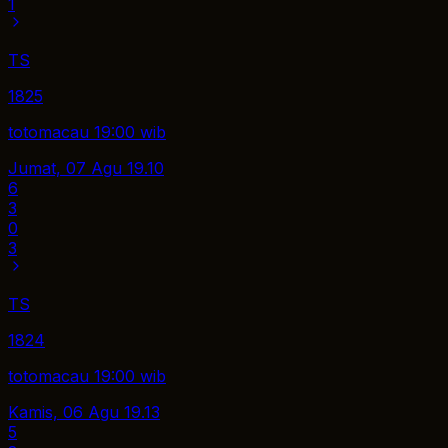
1
TS
1825
totomacau 19:00 wib
Jumat, 07 Agu
19.10
6
3
0
3
TS
1824
totomacau 19:00 wib
Kamis, 06 Agu
19.13
5