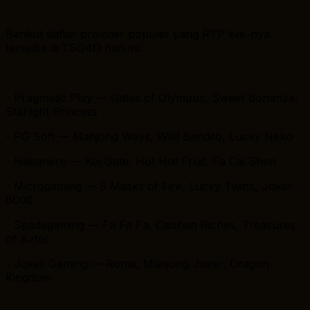
Berikut daftar provider populer yang RTP live-nya
tersedia di TSG4D hari ini:
- Pragmatic Play — Gates of Olympus, Sweet Bonanza,
Starlight Princess
- PG Soft — Mahjong Ways, Wild Bandito, Lucky Neko
- Habanero — Koi Gate, Hot Hot Fruit, Fa Cai Shen
- Microgaming — 9 Masks of Fire, Lucky Twins, Joker
8000
- Spadegaming — Fa Fa Fa, Caishen Riches, Treasures
of Aztec
- Joker Gaming — Roma, Mahjong Joker, Dragon
Kingdom