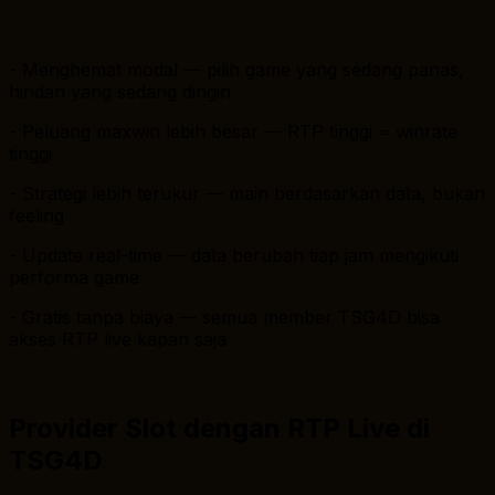
- Menghemat modal — pilih game yang sedang panas,
hindari yang sedang dingin
- Peluang maxwin lebih besar — RTP tinggi = winrate
tinggi
- Strategi lebih terukur — main berdasarkan data, bukan
feeling
- Update real-time — data berubah tiap jam mengikuti
performa game
- Gratis tanpa biaya — semua member TSG4D bisa
akses RTP live kapan saja
Provider Slot dengan RTP Live di
TSG4D