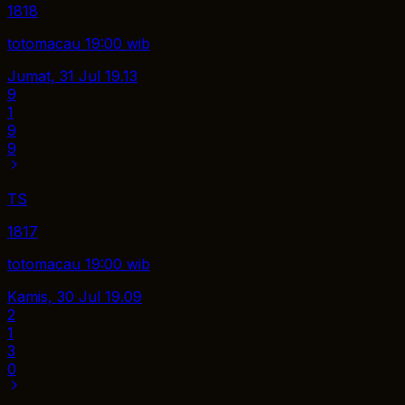
1818
totomacau 19:00 wib
Jumat, 31 Jul
19.13
9
1
9
9
TS
1817
totomacau 19:00 wib
Kamis, 30 Jul
19.09
2
1
3
0