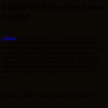
TSG4D RTP Live Slot Gacor
Hari Ini
TSG4D
hadir dengan fitur RTP live slot gacor hari ini
yang diperbarui setiap jam untuk membantu member
memilih game dengan persentase kemenangan tertinggi.
Dengan informasi RTP yang akurat dan real-time,
member tidak perlu lagi menebak-nebak game mana
yang sedang gacor. Cukup cek halaman RTP TSG4D
sebelum bermain, dan Anda bisa langsung tahu slot
mana yang sedang memberikan winrate terbaik di hari
ini.
Apa Itu RTP Live Slot di TSG4D?