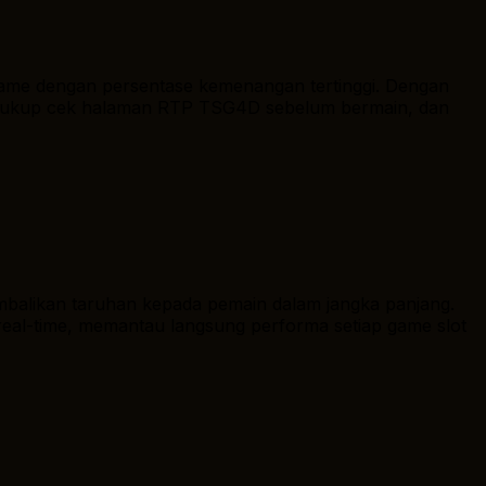
 game dengan persentase kemenangan tertinggi. Dengan
. Cukup cek halaman RTP TSG4D sebelum bermain, dan
balikan taruhan kepada pemain dalam jangka panjang.
eal-time, memantau langsung performa setiap game slot