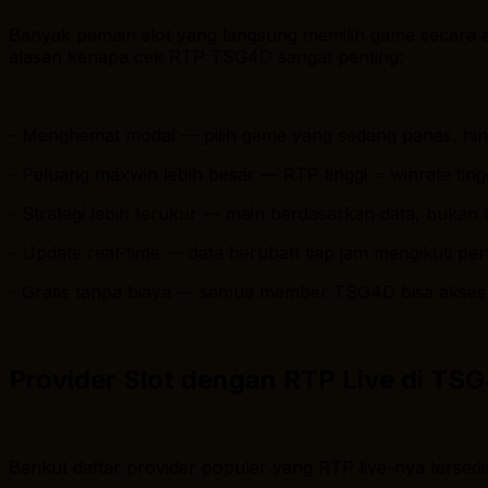
Banyak pemain slot yang langsung memilih game secara aca
alasan kenapa cek RTP TSG4D sangat penting:
- Menghemat modal — pilih game yang sedang panas, hind
- Peluang maxwin lebih besar — RTP tinggi = winrate ting
- Strategi lebih terukur — main berdasarkan data, bukan f
- Update real-time — data berubah tiap jam mengikuti p
- Gratis tanpa biaya — semua member TSG4D bisa akses 
Provider Slot dengan RTP Live di TS
Berikut daftar provider populer yang RTP live-nya tersedia