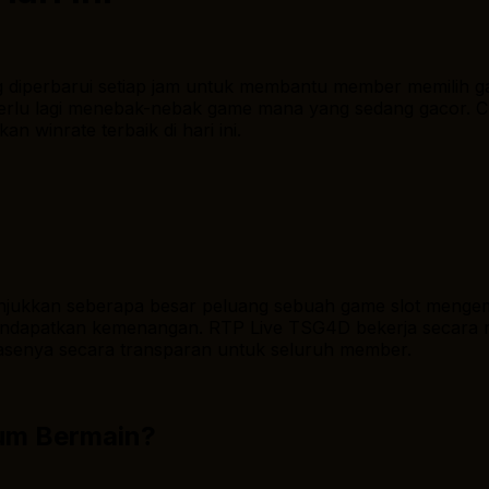
 yang diperbarui setiap jam untuk membantu member memilih
k perlu lagi menebak-nebak game mana yang sedang gacor
 winrate terbaik di hari ini.
njukkan seberapa besar peluang sebuah game slot mengem
mendapatkan kemenangan. RTP Live TSG4D bekerja secara r
tasenya secara transparan untuk seluruh member.
um Bermain?