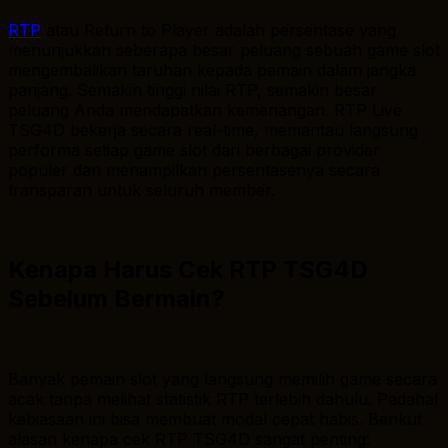
RTP
atau Return to Player adalah persentase yang
menunjukkan seberapa besar peluang sebuah game slot
mengembalikan taruhan kepada pemain dalam jangka
panjang. Semakin tinggi nilai RTP, semakin besar
peluang Anda mendapatkan kemenangan. RTP Live
TSG4D bekerja secara real-time, memantau langsung
performa setiap game slot dari berbagai provider
populer dan menampilkan persentasenya secara
transparan untuk seluruh member.
Kenapa Harus Cek RTP TSG4D
Sebelum Bermain?
Banyak pemain slot yang langsung memilih game secara
acak tanpa melihat statistik RTP terlebih dahulu. Padahal
kebiasaan ini bisa membuat modal cepat habis. Berikut
alasan kenapa cek RTP TSG4D sangat penting: