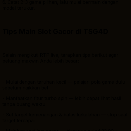
6. Catat 2-3 game pilihan, lalu mulai bermain dengan
modal terukur.
Tips Main Slot Gacor di TSG4D
Selain mengikuti RTP live, terapkan tips berikut agar
peluang maxwin Anda lebih besar:
- Mulai dengan taruhan kecil — pelajari pola game dulu
sebelum naikkan bet
- Manfaatkan fitur turbo spin — lebih cepat lihat hasil
tanpa buang waktu
- Set target kemenangan & batas kekalahan — stop saat
target tercapai
- Mainkan saat jam gacor — biasanya pukul 22.00 -