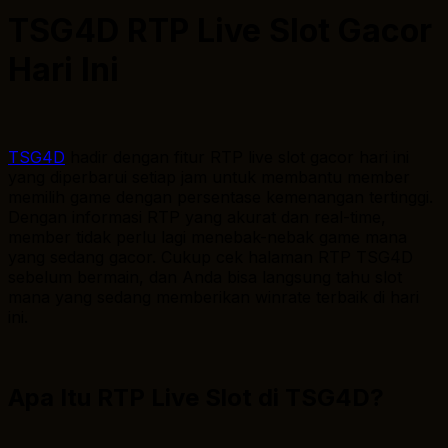
TSG4D RTP Live Slot Gacor
Hari Ini
TSG4D
hadir dengan fitur RTP live slot gacor hari ini
yang diperbarui setiap jam untuk membantu member
memilih game dengan persentase kemenangan tertinggi.
Dengan informasi RTP yang akurat dan real-time,
member tidak perlu lagi menebak-nebak game mana
yang sedang gacor. Cukup cek halaman RTP TSG4D
sebelum bermain, dan Anda bisa langsung tahu slot
mana yang sedang memberikan winrate terbaik di hari
ini.
Apa Itu RTP Live Slot di TSG4D?