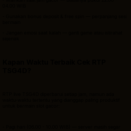
04.00 WIB
- Gunakan bonus deposit & free spin — perpanjang sesi
bermain
- Jangan emosi saat kalah — ganti game atau istirahat
sejenak
Kapan Waktu Terbaik Cek RTP
TSG4D?
RTP live TSG4D diperbarui setiap jam, namun ada
waktu-waktu tertentu yang dianggap paling produktif
untuk bermain slot gacor:
- Pagi hari (06.00 - 10.00 WIB) — server masih segar