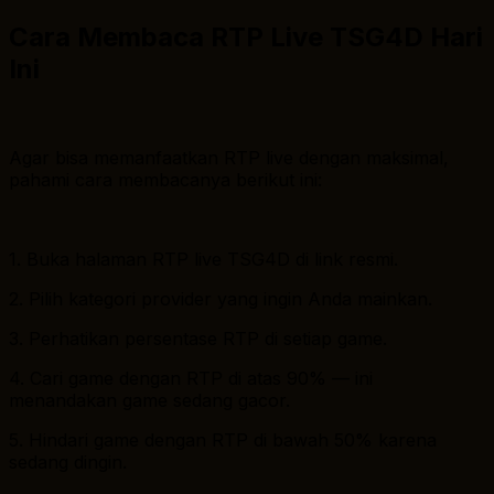
Cara Membaca RTP Live TSG4D Hari
Ini
Agar bisa memanfaatkan RTP live dengan maksimal,
pahami cara membacanya berikut ini:
1. Buka halaman RTP live TSG4D di link resmi.
2. Pilih kategori provider yang ingin Anda mainkan.
3. Perhatikan persentase RTP di setiap game.
4. Cari game dengan RTP di atas 90% — ini
menandakan game sedang gacor.
5. Hindari game dengan RTP di bawah 50% karena
sedang dingin.