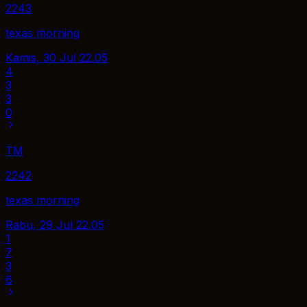
2243
texas morning
Kamis, 30 Jul
22.05
4
3
3
0
TM
2242
texas morning
Rabu, 29 Jul
22.05
1
7
3
6