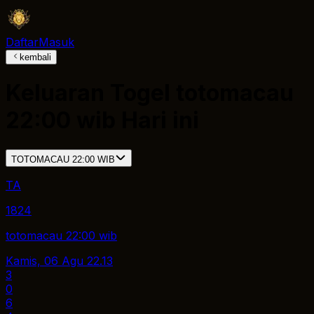
Daftar
Masuk
kembali
Keluaran Togel
totomacau
22:00 wib
Hari ini
TOTOMACAU 22:00 WIB
TA
1824
totomacau 22:00 wib
Kamis, 06 Agu
22.13
3
0
6