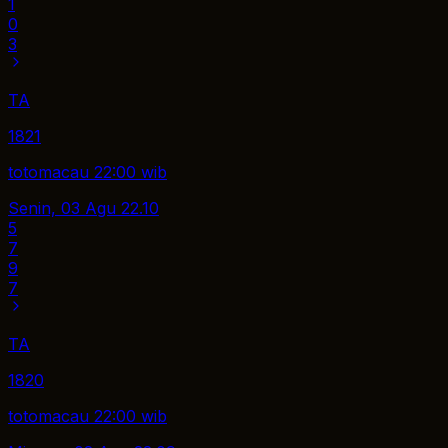
1
0
3
TA
1821
totomacau 22:00 wib
Senin, 03 Agu
22.10
5
7
9
7
TA
1820
totomacau 22:00 wib