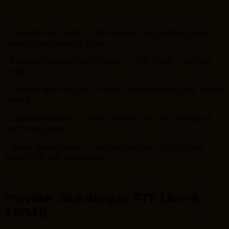
- Menghemat modal — pilih game yang sedang panas,
hindari yang sedang dingin
- Peluang maxwin lebih besar — RTP tinggi = winrate
tinggi
- Strategi lebih terukur — main berdasarkan data, bukan
feeling
- Update real-time — data berubah tiap jam mengikuti
performa game
- Gratis tanpa biaya — semua member TSG4D bisa
akses RTP live kapan saja
Provider Slot dengan RTP Live di
TSG4D