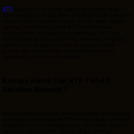
RTP
atau Return to Player adalah persentase yang
menunjukkan seberapa besar peluang sebuah game slot
mengembalikan taruhan kepada pemain dalam jangka
panjang. Semakin tinggi nilai RTP, semakin besar
peluang Anda mendapatkan kemenangan. RTP Live
TSG4D bekerja secara real-time, memantau langsung
performa setiap game slot dari berbagai provider
populer dan menampilkan persentasenya secara
transparan untuk seluruh member.
Kenapa Harus Cek RTP TSG4D
Sebelum Bermain?
Banyak pemain slot yang langsung memilih game secara
acak tanpa melihat statistik RTP terlebih dahulu. Padahal
kebiasaan ini bisa membuat modal cepat habis. Berikut
alasan kenapa cek RTP TSG4D sangat penting: