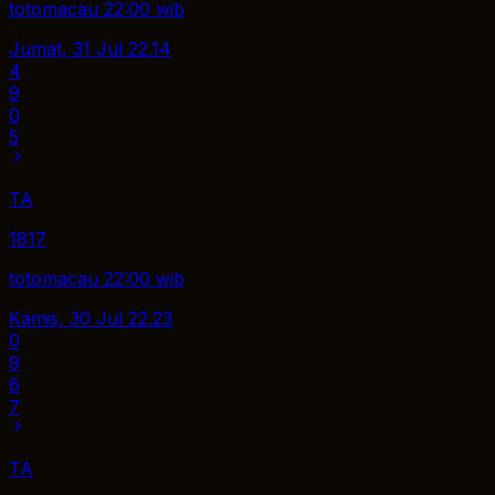
totomacau 22:00 wib
Jumat, 31 Jul
22.14
4
9
0
5
TA
1817
totomacau 22:00 wib
Kamis, 30 Jul
22.23
0
9
6
7
TA