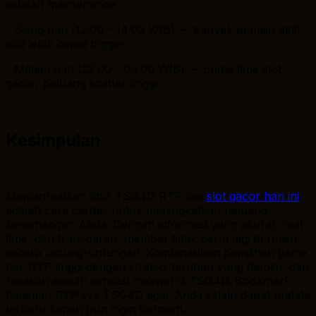
setelah maintenance
- Siang hari (12.00 - 14.00 WIB) — banyak pemain aktif,
slot lebih cepat trigger
- Malam hari (22.00 - 04.00 WIB) — prime time slot
gacor, peluang scatter tinggi
Kesimpulan
Memanfaatkan fitur TSG4D RTP live
slot gacor hari ini
adalah cara cerdas untuk meningkatkan peluang
kemenangan Anda. Dengan informasi yang akurat, real-
time, dan transparan, member tidak perlu lagi bermain
secara untung-untungan. Kombinasikan pemilihan game
ber-RTP tinggi dengan strategi taruhan yang disiplin, dan
rasakan sendiri sensasi maxwin di TSG4D. Bookmark
halaman RTP live TSG4D agar Anda selalu dapat update
terbaru kapan pun ingin bermain.