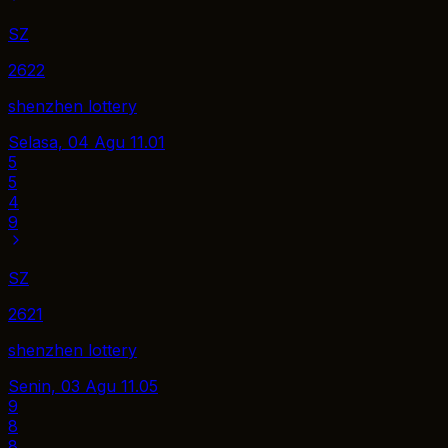
SZ
2622
shenzhen lottery
Selasa, 04 Agu
11.01
5
5
4
9
SZ
2621
shenzhen lottery
Senin, 03 Agu
11.05
9
8
8