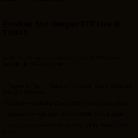
Provider Slot dengan RTP Live di
TSG4D
Berikut daftar provider populer yang RTP live-nya
tersedia di TSG4D hari ini:
- Pragmatic Play — Gates of Olympus, Sweet Bonanza,
Starlight Princess
- PG Soft — Mahjong Ways, Wild Bandito, Lucky Neko
- Habanero — Koi Gate, Hot Hot Fruit, Fa Cai Shen
- Microgaming — 9 Masks of Fire, Lucky Twins, Joker
8000