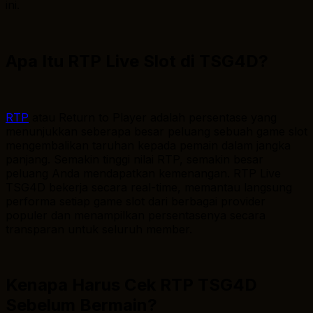
ini.
Apa Itu RTP Live Slot di TSG4D?
RTP
atau Return to Player adalah persentase yang
menunjukkan seberapa besar peluang sebuah game slot
mengembalikan taruhan kepada pemain dalam jangka
panjang. Semakin tinggi nilai RTP, semakin besar
peluang Anda mendapatkan kemenangan. RTP Live
TSG4D bekerja secara real-time, memantau langsung
performa setiap game slot dari berbagai provider
populer dan menampilkan persentasenya secara
transparan untuk seluruh member.
Kenapa Harus Cek RTP TSG4D
Sebelum Bermain?