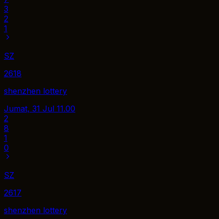
3
2
1
SZ
2618
shenzhen lottery
Jumat, 31 Jul
11.00
2
8
1
0
SZ
2617
shenzhen lottery