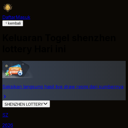
Daftar
Masuk
kembali
Keluaran Togel
shenzhen
lottery
Hari ini
Saksikan langsung hasil live draw resmi dari sumbernya
SHENZHEN LOTTERY
SZ
2626