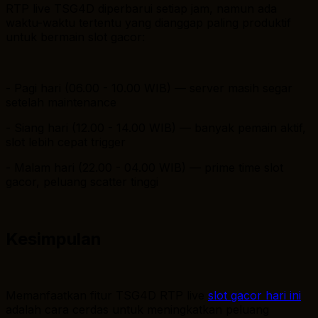
RTP live TSG4D diperbarui setiap jam, namun ada
waktu-waktu tertentu yang dianggap paling produktif
untuk bermain slot gacor:
- Pagi hari (06.00 - 10.00 WIB) — server masih segar
setelah maintenance
- Siang hari (12.00 - 14.00 WIB) — banyak pemain aktif,
slot lebih cepat trigger
- Malam hari (22.00 - 04.00 WIB) — prime time slot
gacor, peluang scatter tinggi
Kesimpulan
Memanfaatkan fitur TSG4D RTP live
slot gacor hari ini
adalah cara cerdas untuk meningkatkan peluang