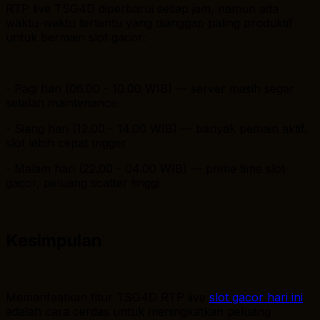
RTP live TSG4D diperbarui setiap jam, namun ada
waktu-waktu tertentu yang dianggap paling produktif
untuk bermain slot gacor:
- Pagi hari (06.00 - 10.00 WIB) — server masih segar
setelah maintenance
- Siang hari (12.00 - 14.00 WIB) — banyak pemain aktif,
slot lebih cepat trigger
- Malam hari (22.00 - 04.00 WIB) — prime time slot
gacor, peluang scatter tinggi
Kesimpulan
Memanfaatkan fitur TSG4D RTP live
slot gacor hari ini
adalah cara cerdas untuk meningkatkan peluang