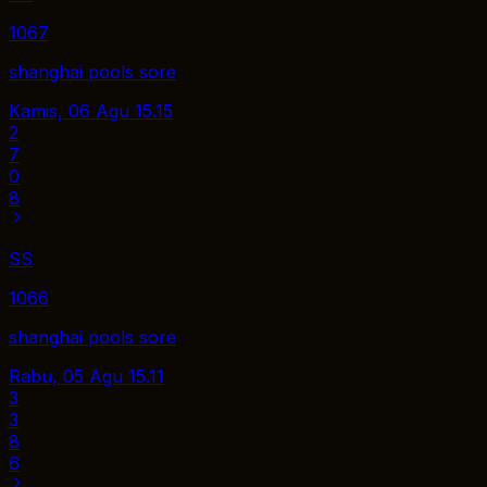
1067
shanghai pools sore
Kamis, 06 Agu
15.15
2
7
0
8
SS
1066
shanghai pools sore
Rabu, 05 Agu
15.11
3
3
8
6