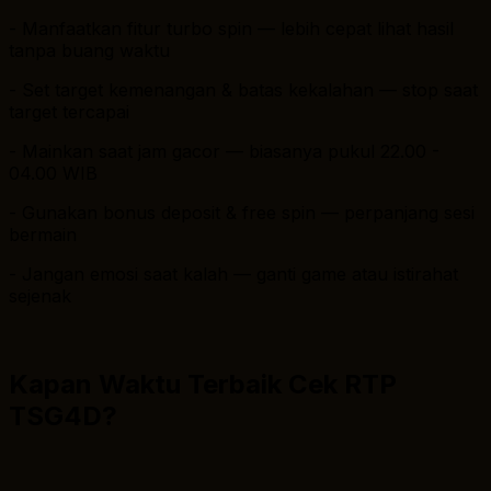
- Manfaatkan fitur turbo spin — lebih cepat lihat hasil
tanpa buang waktu
- Set target kemenangan & batas kekalahan — stop saat
target tercapai
- Mainkan saat jam gacor — biasanya pukul 22.00 -
04.00 WIB
- Gunakan bonus deposit & free spin — perpanjang sesi
bermain
- Jangan emosi saat kalah — ganti game atau istirahat
sejenak
Kapan Waktu Terbaik Cek RTP
TSG4D?