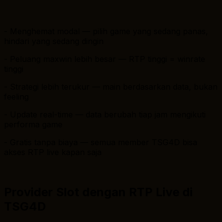
- Menghemat modal — pilih game yang sedang panas,
hindari yang sedang dingin
- Peluang maxwin lebih besar — RTP tinggi = winrate
tinggi
- Strategi lebih terukur — main berdasarkan data, bukan
feeling
- Update real-time — data berubah tiap jam mengikuti
performa game
- Gratis tanpa biaya — semua member TSG4D bisa
akses RTP live kapan saja
Provider Slot dengan RTP Live di
TSG4D