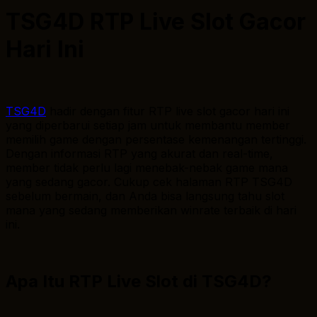
TSG4D RTP Live Slot Gacor
Hari Ini
TSG4D
hadir dengan fitur RTP live slot gacor hari ini
yang diperbarui setiap jam untuk membantu member
memilih game dengan persentase kemenangan tertinggi.
Dengan informasi RTP yang akurat dan real-time,
member tidak perlu lagi menebak-nebak game mana
yang sedang gacor. Cukup cek halaman RTP TSG4D
sebelum bermain, dan Anda bisa langsung tahu slot
mana yang sedang memberikan winrate terbaik di hari
ini.
Apa Itu RTP Live Slot di TSG4D?