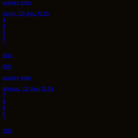
sydney lotto
Senin, 03 Agu
13.55
4
3
5
3
SDL
655
sydney lotto
Minggu, 02 Agu
13.54
7
4
6
2
SDL