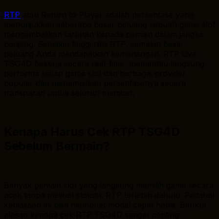
RTP
atau Return to Player adalah persentase yang
menunjukkan seberapa besar peluang sebuah game slot
mengembalikan taruhan kepada pemain dalam jangka
panjang. Semakin tinggi nilai RTP, semakin besar
peluang Anda mendapatkan kemenangan. RTP Live
TSG4D bekerja secara real-time, memantau langsung
performa setiap game slot dari berbagai provider
populer dan menampilkan persentasenya secara
transparan untuk seluruh member.
Kenapa Harus Cek RTP TSG4D
Sebelum Bermain?
Banyak pemain slot yang langsung memilih game secara
acak tanpa melihat statistik RTP terlebih dahulu. Padahal
kebiasaan ini bisa membuat modal cepat habis. Berikut
alasan kenapa cek RTP TSG4D sangat penting: