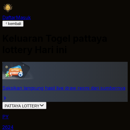
Daftar
Masuk
kembali
Keluaran Togel
pattaya
lottery
Hari ini
Saksikan langsung hasil live draw resmi dari sumbernya
PATTAYA LOTTERY
PY
2624