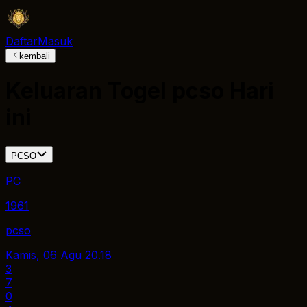
Daftar
Masuk
kembali
Keluaran Togel
pcso
Hari
ini
PCSO
PC
1961
pcso
Kamis, 06 Agu
20.18
3
7
0