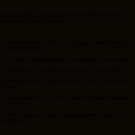
Berikut daftar provider populer yang RTP live-nya
tersedia di TSG4D hari ini:
- Pragmatic Play — Gates of Olympus, Sweet Bonanza,
Starlight Princess
- PG Soft — Mahjong Ways, Wild Bandito, Lucky Neko
- Habanero — Koi Gate, Hot Hot Fruit, Fa Cai Shen
- Microgaming — 9 Masks of Fire, Lucky Twins, Joker
8000
- Spadegaming — Fa Fa Fa, Caishen Riches, Treasures
of Aztec
- Joker Gaming — Roma, Mahjong Joker, Dragon
Kingdom