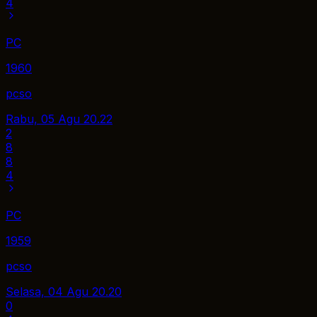
4
PC
1960
pcso
Rabu, 05 Agu
20.22
2
8
8
4
PC
1959
pcso
Selasa, 04 Agu
20.20
0