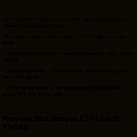
- Menghemat modal — pilih game yang sedang panas,
hindari yang sedang dingin
- Peluang maxwin lebih besar — RTP tinggi = winrate
tinggi
- Strategi lebih terukur — main berdasarkan data, bukan
feeling
- Update real-time — data berubah tiap jam mengikuti
performa game
- Gratis tanpa biaya — semua member TSG4D bisa
akses RTP live kapan saja
Provider Slot dengan RTP Live di
TSG4D