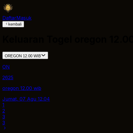
Daftar
Masuk
kembali
Keluaran Togel
oregon 12.0
OREGON 12.00 WIB
ON
2625
oregon 12.00 wib
Jumat, 07 Agu
12.04
1
2
3
3