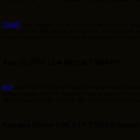
TSG4D
hadir dengan fitur RTP live slot gacor hari ini
informasi RTP yang akurat dan real-time, member tida
Anda bisa langsung tahu slot mana yang sedang memberikan
Apa Itu RTP Live Slot di TSG4D?
RTP
atau Return to Player adalah persentase yang menu
Semakin tinggi nilai RTP, semakin besar peluang Anda 
dari berbagai provider populer dan menampilkan persen
Kenapa Harus Cek RTP TSG4D Sebel