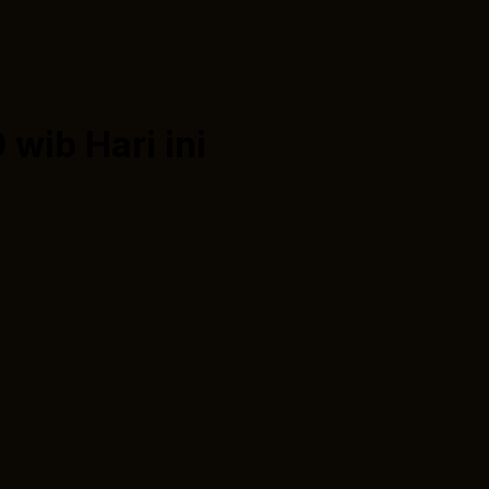
0 wib
Hari ini