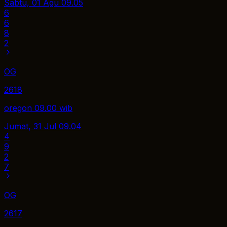
Sabtu, 01 Agu
09.05
6
6
8
2
OG
2618
oregon 09.00 wib
Jumat, 31 Jul
09.04
4
9
2
7
OG
2617