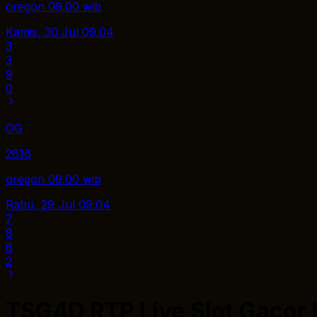
oregon 09.00 wib
Kamis, 30 Jul
09.04
3
3
9
0
OG
2616
oregon 09.00 wib
Rabu, 29 Jul
09.04
7
8
6
2
TSG4D RTP Live Slot Gacor H