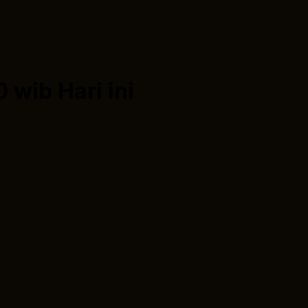
0 wib
Hari ini