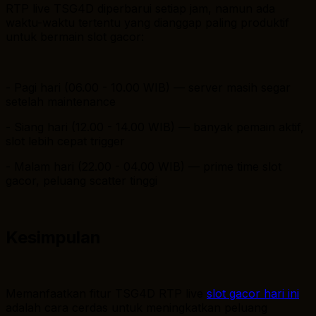
RTP live TSG4D diperbarui setiap jam, namun ada
waktu-waktu tertentu yang dianggap paling produktif
untuk bermain slot gacor:
- Pagi hari (06.00 - 10.00 WIB) — server masih segar
setelah maintenance
- Siang hari (12.00 - 14.00 WIB) — banyak pemain aktif,
slot lebih cepat trigger
- Malam hari (22.00 - 04.00 WIB) — prime time slot
gacor, peluang scatter tinggi
Kesimpulan
Memanfaatkan fitur TSG4D RTP live
slot gacor hari ini
adalah cara cerdas untuk meningkatkan peluang