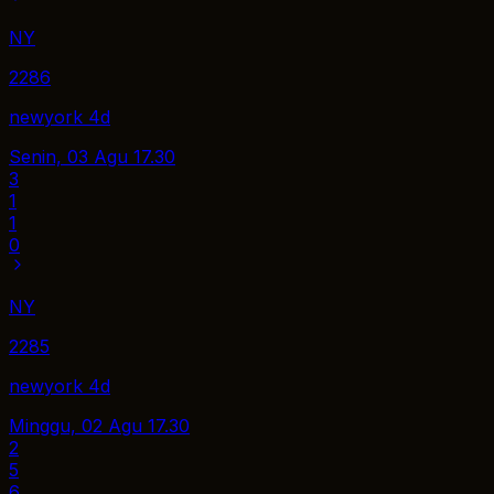
NY
2286
newyork 4d
Senin, 03 Agu
17.30
3
1
1
0
NY
2285
newyork 4d
Minggu, 02 Agu
17.30
2
5
6