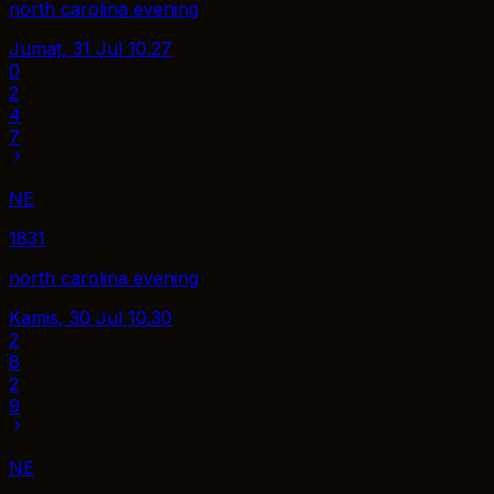
north carolina evening
Jumat, 31 Jul
10.27
0
2
4
7
NE
1831
north carolina evening
Kamis, 30 Jul
10.30
2
8
2
9
NE