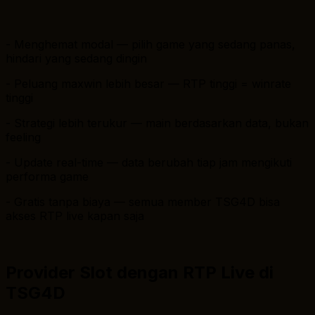
- Menghemat modal — pilih game yang sedang panas,
hindari yang sedang dingin
- Peluang maxwin lebih besar — RTP tinggi = winrate
tinggi
- Strategi lebih terukur — main berdasarkan data, bukan
feeling
- Update real-time — data berubah tiap jam mengikuti
performa game
- Gratis tanpa biaya — semua member TSG4D bisa
akses RTP live kapan saja
Provider Slot dengan RTP Live di
TSG4D