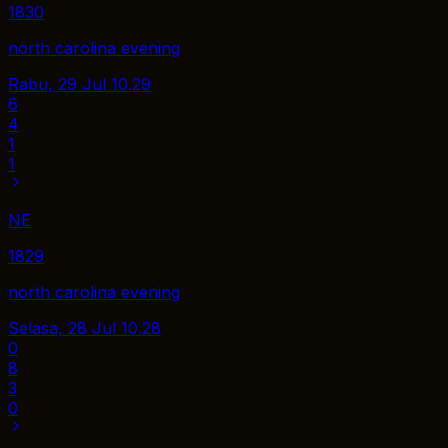
1830
north carolina evening
Rabu, 29 Jul
10.29
6
4
1
1
NE
1829
north carolina evening
Selasa, 28 Jul
10.28
0
8
3
0