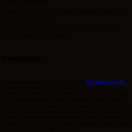
setelah maintenance
- Siang hari (12.00 - 14.00 WIB) — banyak pemain aktif,
slot lebih cepat trigger
- Malam hari (22.00 - 04.00 WIB) — prime time slot
gacor, peluang scatter tinggi
Kesimpulan
Memanfaatkan fitur TSG4D RTP live
slot gacor hari ini
adalah cara cerdas untuk meningkatkan peluang
kemenangan Anda. Dengan informasi yang akurat, real-
time, dan transparan, member tidak perlu lagi bermain
secara untung-untungan. Kombinasikan pemilihan game
ber-RTP tinggi dengan strategi taruhan yang disiplin, dan
rasakan sendiri sensasi maxwin di TSG4D. Bookmark
halaman RTP live TSG4D agar Anda selalu dapat update
terbaru kapan pun ingin bermain.