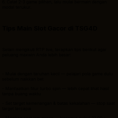
6. Catat 2-3 game pilihan, lalu mulai bermain dengan
modal terukur.
Tips Main Slot Gacor di TSG4D
Selain mengikuti RTP live, terapkan tips berikut agar
peluang maxwin Anda lebih besar:
- Mulai dengan taruhan kecil — pelajari pola game dulu
sebelum naikkan bet
- Manfaatkan fitur turbo spin — lebih cepat lihat hasil
tanpa buang waktu
- Set target kemenangan & batas kekalahan — stop saat
target tercapai
- Mainkan saat jam gacor — biasanya pukul 22.00 -