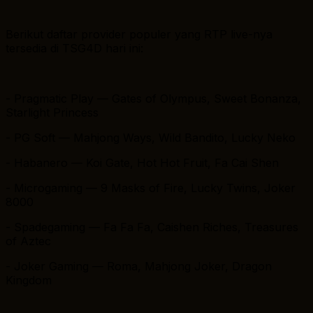
Berikut daftar provider populer yang RTP live-nya
tersedia di TSG4D hari ini:
- Pragmatic Play — Gates of Olympus, Sweet Bonanza,
Starlight Princess
- PG Soft — Mahjong Ways, Wild Bandito, Lucky Neko
- Habanero — Koi Gate, Hot Hot Fruit, Fa Cai Shen
- Microgaming — 9 Masks of Fire, Lucky Twins, Joker
8000
- Spadegaming — Fa Fa Fa, Caishen Riches, Treasures
of Aztec
- Joker Gaming — Roma, Mahjong Joker, Dragon
Kingdom