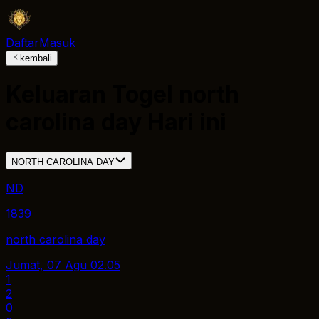
Daftar
Masuk
kembali
Keluaran Togel
north
carolina day
Hari ini
NORTH CAROLINA DAY
ND
1839
north carolina day
Jumat, 07 Agu
02.05
1
2
0