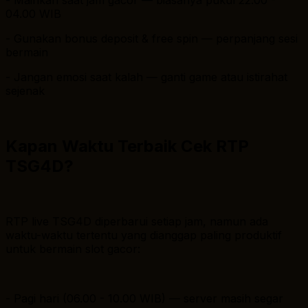
04.00 WIB
- Gunakan bonus deposit & free spin — perpanjang sesi
bermain
- Jangan emosi saat kalah — ganti game atau istirahat
sejenak
Kapan Waktu Terbaik Cek RTP
TSG4D?
RTP live TSG4D diperbarui setiap jam, namun ada
waktu-waktu tertentu yang dianggap paling produktif
untuk bermain slot gacor:
- Pagi hari (06.00 - 10.00 WIB) — server masih segar