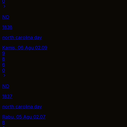
0
ND
1838
north carolina day
Kamis, 06 Agu
02.09
9
8
6
0
ND
1837
north carolina day
Rabu, 05 Agu
02.07
8