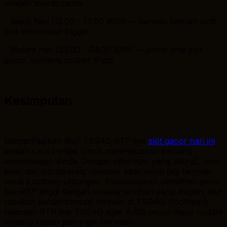
setelah maintenance
- Siang hari (12.00 - 14.00 WIB) — banyak pemain aktif,
slot lebih cepat trigger
- Malam hari (22.00 - 04.00 WIB) — prime time slot
gacor, peluang scatter tinggi
Kesimpulan
Memanfaatkan fitur TSG4D RTP live
slot gacor hari ini
adalah cara cerdas untuk meningkatkan peluang
kemenangan Anda. Dengan informasi yang akurat, real-
time, dan transparan, member tidak perlu lagi bermain
secara untung-untungan. Kombinasikan pemilihan game
ber-RTP tinggi dengan strategi taruhan yang disiplin, dan
rasakan sendiri sensasi maxwin di TSG4D. Bookmark
halaman RTP live TSG4D agar Anda selalu dapat update
terbaru kapan pun ingin bermain.