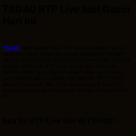
TSG4D RTP Live Slot Gacor
Hari Ini
TSG4D
hadir dengan fitur RTP live slot gacor hari ini
yang diperbarui setiap jam untuk membantu member
memilih game dengan persentase kemenangan tertinggi.
Dengan informasi RTP yang akurat dan real-time,
member tidak perlu lagi menebak-nebak game mana
yang sedang gacor. Cukup cek halaman RTP TSG4D
sebelum bermain, dan Anda bisa langsung tahu slot
mana yang sedang memberikan winrate terbaik di hari
ini.
Apa Itu RTP Live Slot di TSG4D?