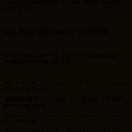
6. Catat 2-3 game pilihan, lalu mulai bermain dengan
modal terukur.
Tips Main Slot Gacor di TSG4D
Selain mengikuti RTP live, terapkan tips berikut agar
peluang maxwin Anda lebih besar:
- Mulai dengan taruhan kecil — pelajari pola game dulu
sebelum naikkan bet
- Manfaatkan fitur turbo spin — lebih cepat lihat hasil
tanpa buang waktu
- Set target kemenangan & batas kekalahan — stop saat
target tercapai
- Mainkan saat jam gacor — biasanya pukul 22.00 -