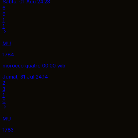
Sabtu, 01 Agu
24.23
6
9
1
1
MU
1784
morocco quatro 00:00 wib
Jumat, 31 Jul
24.14
2
3
1
0
MU
1783