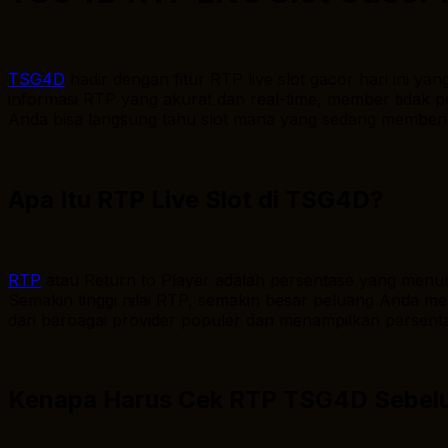
TSG4D
hadir dengan fitur RTP live slot gacor hari ini
informasi RTP yang akurat dan real-time, member tida
Anda bisa langsung tahu slot mana yang sedang memberikan
Apa Itu RTP Live Slot di TSG4D?
RTP
atau Return to Player adalah persentase yang menu
Semakin tinggi nilai RTP, semakin besar peluang Anda 
dari berbagai provider populer dan menampilkan persen
Kenapa Harus Cek RTP TSG4D Sebel