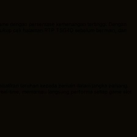
 game dengan persentase kemenangan tertinggi. Dengan
. Cukup cek halaman RTP TSG4D sebelum bermain, dan
balikan taruhan kepada pemain dalam jangka panjang.
eal-time, memantau langsung performa setiap game slot