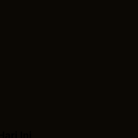
ari Ini