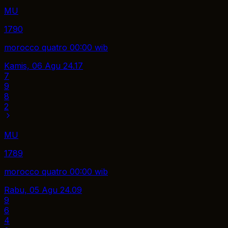
MU
1790
morocco quatro 00:00 wib
Kamis, 06 Agu
24.17
7
9
8
2
MU
1789
morocco quatro 00:00 wib
Rabu, 05 Agu
24.09
9
6
4