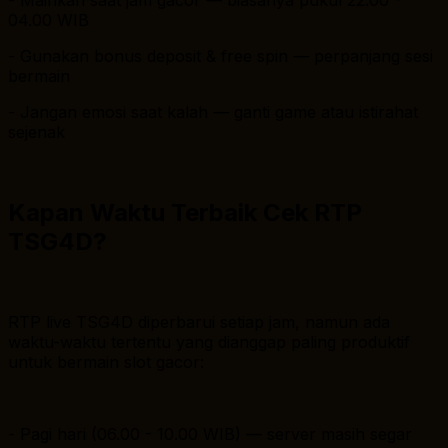
04.00 WIB
- Gunakan bonus deposit & free spin — perpanjang sesi
bermain
- Jangan emosi saat kalah — ganti game atau istirahat
sejenak
Kapan Waktu Terbaik Cek RTP
TSG4D?
RTP live TSG4D diperbarui setiap jam, namun ada
waktu-waktu tertentu yang dianggap paling produktif
untuk bermain slot gacor:
- Pagi hari (06.00 - 10.00 WIB) — server masih segar