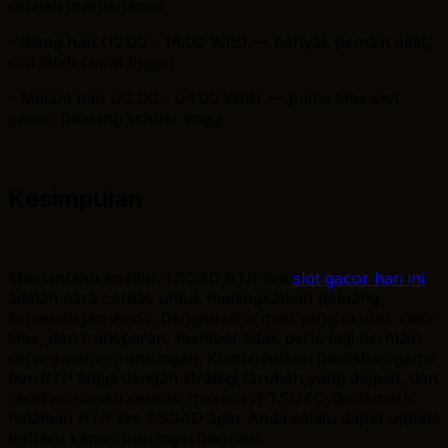
setelah maintenance
- Siang hari (12.00 - 14.00 WIB) — banyak pemain aktif,
slot lebih cepat trigger
- Malam hari (22.00 - 04.00 WIB) — prime time slot
gacor, peluang scatter tinggi
Kesimpulan
Memanfaatkan fitur TSG4D RTP live
slot gacor hari ini
adalah cara cerdas untuk meningkatkan peluang
kemenangan Anda. Dengan informasi yang akurat, real-
time, dan transparan, member tidak perlu lagi bermain
secara untung-untungan. Kombinasikan pemilihan game
ber-RTP tinggi dengan strategi taruhan yang disiplin, dan
rasakan sendiri sensasi maxwin di TSG4D. Bookmark
halaman RTP live TSG4D agar Anda selalu dapat update
terbaru kapan pun ingin bermain.