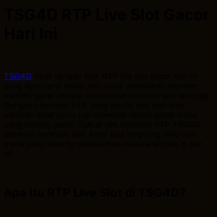
TSG4D RTP Live Slot Gacor
Hari Ini
TSG4D
hadir dengan fitur RTP live slot gacor hari ini
yang diperbarui setiap jam untuk membantu member
memilih game dengan persentase kemenangan tertinggi.
Dengan informasi RTP yang akurat dan real-time,
member tidak perlu lagi menebak-nebak game mana
yang sedang gacor. Cukup cek halaman RTP TSG4D
sebelum bermain, dan Anda bisa langsung tahu slot
mana yang sedang memberikan winrate terbaik di hari
ini.
Apa Itu RTP Live Slot di TSG4D?