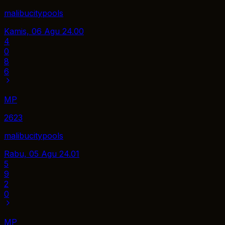
malibucitypools
Kamis, 06 Agu
24.00
4
0
8
6
MP
2623
malibucitypools
Rabu, 05 Agu
24.01
5
9
2
0
MP