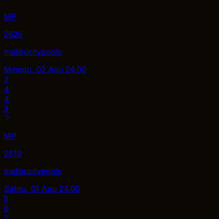
MP
2620
malibucitypools
Minggu, 02 Agu
24.00
3
4
4
3
MP
2619
malibucitypools
Sabtu, 01 Agu
24.00
5
6
2