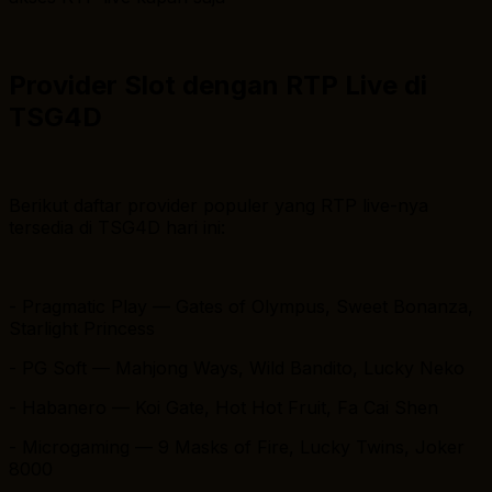
Provider Slot dengan RTP Live di
TSG4D
Berikut daftar provider populer yang RTP live-nya
tersedia di TSG4D hari ini:
- Pragmatic Play — Gates of Olympus, Sweet Bonanza,
Starlight Princess
- PG Soft — Mahjong Ways, Wild Bandito, Lucky Neko
- Habanero — Koi Gate, Hot Hot Fruit, Fa Cai Shen
- Microgaming — 9 Masks of Fire, Lucky Twins, Joker
8000