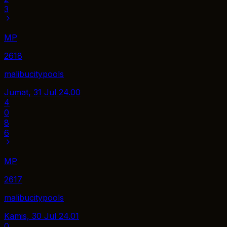
3
MP
2618
malibucitypools
Jumat, 31 Jul
24.00
4
0
8
6
MP
2617
malibucitypools
Kamis, 30 Jul
24.01
0