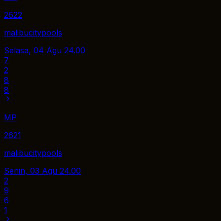
2622
malibucitypools
Selasa, 04 Agu
24.00
7
2
8
8
MP
2621
malibucitypools
Senin, 03 Agu
24.00
2
9
6
1