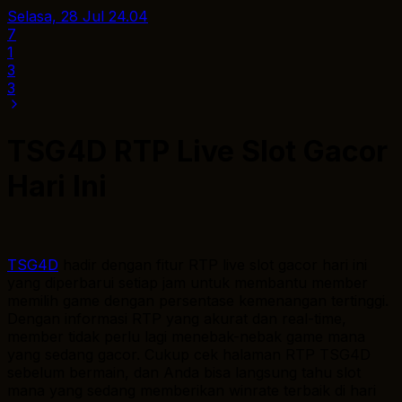
Selasa, 28 Jul
24.04
7
1
3
3
TSG4D RTP Live Slot Gacor
Hari Ini
TSG4D
hadir dengan fitur RTP live slot gacor hari ini
yang diperbarui setiap jam untuk membantu member
memilih game dengan persentase kemenangan tertinggi.
Dengan informasi RTP yang akurat dan real-time,
member tidak perlu lagi menebak-nebak game mana
yang sedang gacor. Cukup cek halaman RTP TSG4D
sebelum bermain, dan Anda bisa langsung tahu slot
mana yang sedang memberikan winrate terbaik di hari