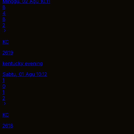
Minggu, 02 Agu
10.11
8
4
8
2
KC
2619
kentucky evening
Sabtu, 01 Agu
10.12
1
0
1
2
KC
2618