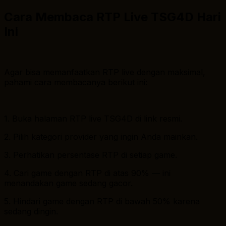
Cara Membaca RTP Live TSG4D Hari
Ini
Agar bisa memanfaatkan RTP live dengan maksimal,
pahami cara membacanya berikut ini:
1. Buka halaman RTP live TSG4D di link resmi.
2. Pilih kategori provider yang ingin Anda mainkan.
3. Perhatikan persentase RTP di setiap game.
4. Cari game dengan RTP di atas 90% — ini
menandakan game sedang gacor.
5. Hindari game dengan RTP di bawah 50% karena
sedang dingin.