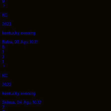
9
KC
2623
kentucky evening
Rabu, 05 Agu
10.11
8
1
3
1
KC
2622
kentucky evening
Selasa, 04 Agu
10.12
7