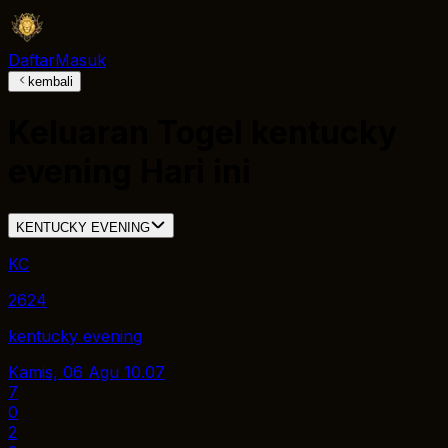
Daftar
Masuk
kembali
Keluaran Togel
kentucky
evening
Hari ini
KENTUCKY EVENING
KC
2624
kentucky evening
Kamis, 06 Agu
10.07
7
0
2