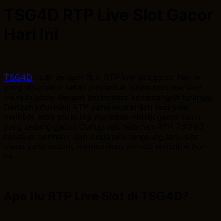
TSG4D RTP Live Slot Gacor
Hari Ini
TSG4D
hadir dengan fitur RTP live slot gacor hari ini
yang diperbarui setiap jam untuk membantu member
memilih game dengan persentase kemenangan tertinggi.
Dengan informasi RTP yang akurat dan real-time,
member tidak perlu lagi menebak-nebak game mana
yang sedang gacor. Cukup cek halaman RTP TSG4D
sebelum bermain, dan Anda bisa langsung tahu slot
mana yang sedang memberikan winrate terbaik di hari
ini.
Apa Itu RTP Live Slot di TSG4D?