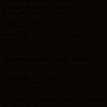
4. Cari game dengan RTP di atas 90% — ini
menandakan game sedang gacor.
5. Hindari game dengan RTP di bawah 50% karena
sedang dingin.
6. Catat 2-3 game pilihan, lalu mulai bermain dengan
modal terukur.
Tips Main Slot Gacor di TSG4D
Selain mengikuti RTP live, terapkan tips berikut agar
peluang maxwin Anda lebih besar:
- Mulai dengan taruhan kecil — pelajari pola game dulu
sebelum naikkan bet