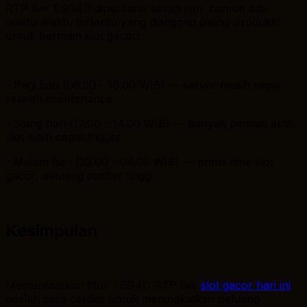
RTP live TSG4D diperbarui setiap jam, namun ada
waktu-waktu tertentu yang dianggap paling produktif
untuk bermain slot gacor:
- Pagi hari (06.00 - 10.00 WIB) — server masih segar
setelah maintenance
- Siang hari (12.00 - 14.00 WIB) — banyak pemain aktif,
slot lebih cepat trigger
- Malam hari (22.00 - 04.00 WIB) — prime time slot
gacor, peluang scatter tinggi
Kesimpulan
Memanfaatkan fitur TSG4D RTP live
slot gacor hari ini
adalah cara cerdas untuk meningkatkan peluang