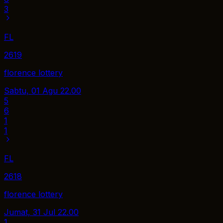
3
FL
2619
florence lottery
Sabtu, 01 Agu
22.00
5
6
1
1
FL
2618
florence lottery
Jumat, 31 Jul
22.00
1