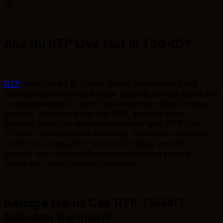
ini.
Apa Itu RTP Live Slot di TSG4D?
RTP
atau Return to Player adalah persentase yang
menunjukkan seberapa besar peluang sebuah game slot
mengembalikan taruhan kepada pemain dalam jangka
panjang. Semakin tinggi nilai RTP, semakin besar
peluang Anda mendapatkan kemenangan. RTP Live
TSG4D bekerja secara real-time, memantau langsung
performa setiap game slot dari berbagai provider
populer dan menampilkan persentasenya secara
transparan untuk seluruh member.
Kenapa Harus Cek RTP TSG4D
Sebelum Bermain?