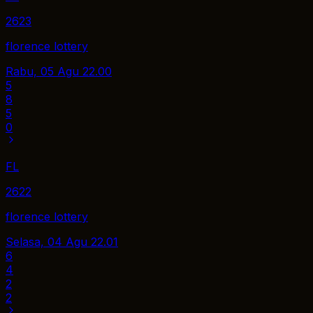
2623
florence lottery
Rabu, 05 Agu
22.00
5
8
5
0
FL
2622
florence lottery
Selasa, 04 Agu
22.01
6
4
2
2