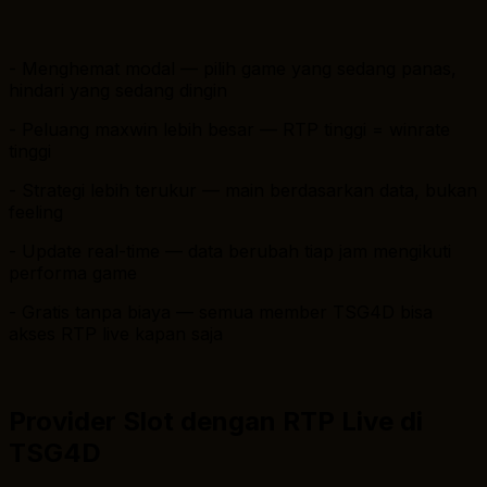
- Menghemat modal — pilih game yang sedang panas,
hindari yang sedang dingin
- Peluang maxwin lebih besar — RTP tinggi = winrate
tinggi
- Strategi lebih terukur — main berdasarkan data, bukan
feeling
- Update real-time — data berubah tiap jam mengikuti
performa game
- Gratis tanpa biaya — semua member TSG4D bisa
akses RTP live kapan saja
Provider Slot dengan RTP Live di
TSG4D