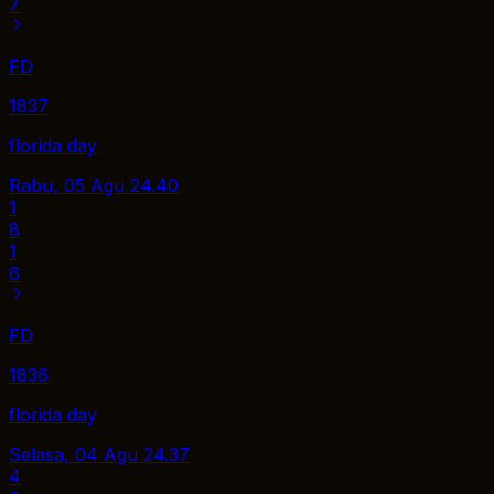
7
FD
1837
florida day
Rabu, 05 Agu
24.40
1
8
1
6
FD
1836
florida day
Selasa, 04 Agu
24.37
4