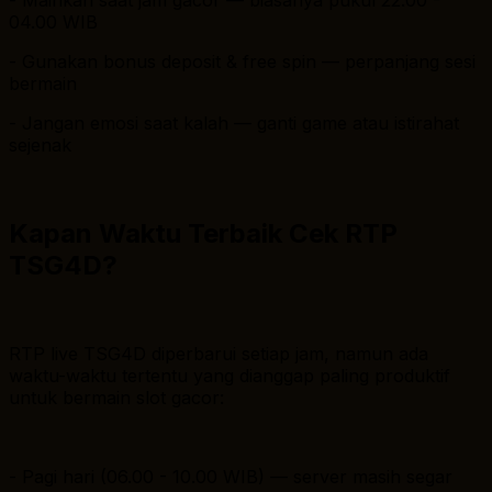
04.00 WIB
- Gunakan bonus deposit & free spin — perpanjang sesi
bermain
- Jangan emosi saat kalah — ganti game atau istirahat
sejenak
Kapan Waktu Terbaik Cek RTP
TSG4D?
RTP live TSG4D diperbarui setiap jam, namun ada
waktu-waktu tertentu yang dianggap paling produktif
untuk bermain slot gacor:
- Pagi hari (06.00 - 10.00 WIB) — server masih segar