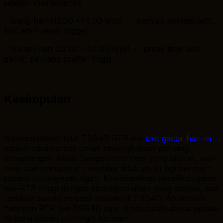
setelah maintenance
- Siang hari (12.00 - 14.00 WIB) — banyak pemain aktif,
slot lebih cepat trigger
- Malam hari (22.00 - 04.00 WIB) — prime time slot
gacor, peluang scatter tinggi
Kesimpulan
Memanfaatkan fitur TSG4D RTP live
slot gacor hari ini
adalah cara cerdas untuk meningkatkan peluang
kemenangan Anda. Dengan informasi yang akurat, real-
time, dan transparan, member tidak perlu lagi bermain
secara untung-untungan. Kombinasikan pemilihan game
ber-RTP tinggi dengan strategi taruhan yang disiplin, dan
rasakan sendiri sensasi maxwin di TSG4D. Bookmark
halaman RTP live TSG4D agar Anda selalu dapat update
terbaru kapan pun ingin bermain.