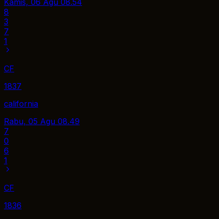
Kamis, 06 Agu
08.54
8
3
7
1
CF
1837
california
Rabu, 05 Agu
08.49
7
0
6
1
CF
1836