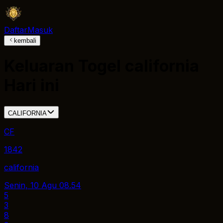
Daftar
Masuk
kembali
Keluaran Togel
california
Hari ini
CALIFORNIA
CF
1842
california
Senin, 10 Agu
08.54
5
3
8