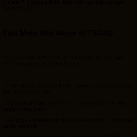
6. Catat 2-3 game pilihan, lalu mulai bermain dengan
modal terukur.
Tips Main Slot Gacor di TSG4D
Selain mengikuti RTP live, terapkan tips berikut agar
peluang maxwin Anda lebih besar:
- Mulai dengan taruhan kecil — pelajari pola game dulu
sebelum naikkan bet
- Manfaatkan fitur turbo spin — lebih cepat lihat hasil
tanpa buang waktu
- Set target kemenangan & batas kekalahan — stop saat
target tercapai
- Mainkan saat jam gacor — biasanya pukul 22.00 -