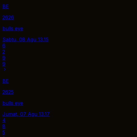
BE
2626
bulls eye
Sabtu, 08 Agu
13.15
6
2
9
9
BE
2625
bulls eye
Jumat, 07 Agu
13.17
4
8
5