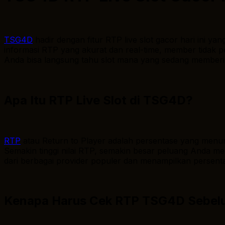
TSG4D
hadir dengan fitur RTP live slot gacor hari ini
informasi RTP yang akurat dan real-time, member tida
Anda bisa langsung tahu slot mana yang sedang memberikan
Apa Itu RTP Live Slot di TSG4D?
RTP
atau Return to Player adalah persentase yang menu
Semakin tinggi nilai RTP, semakin besar peluang Anda 
dari berbagai provider populer dan menampilkan persen
Kenapa Harus Cek RTP TSG4D Sebel