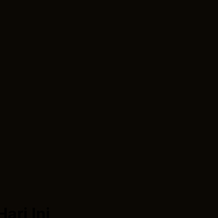
ari Ini