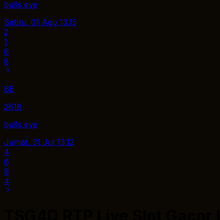
bulls eye
Sabtu, 01 Agu
13.15
2
1
6
8
BE
2618
bulls eye
Jumat, 31 Jul
13.12
4
6
9
4
TSG4D RTP Live Slot Gacor H