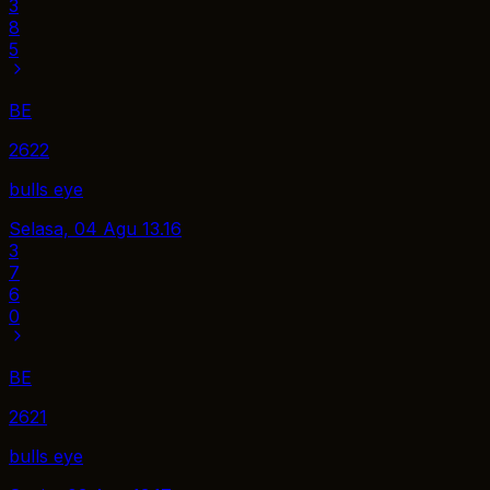
3
8
5
BE
2622
bulls eye
Selasa, 04 Agu
13.16
3
7
6
0
BE
2621
bulls eye