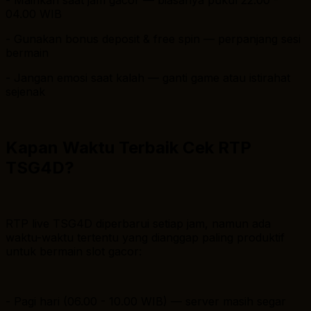
04.00 WIB
- Gunakan bonus deposit & free spin — perpanjang sesi
bermain
- Jangan emosi saat kalah — ganti game atau istirahat
sejenak
Kapan Waktu Terbaik Cek RTP
TSG4D?
RTP live TSG4D diperbarui setiap jam, namun ada
waktu-waktu tertentu yang dianggap paling produktif
untuk bermain slot gacor:
- Pagi hari (06.00 - 10.00 WIB) — server masih segar