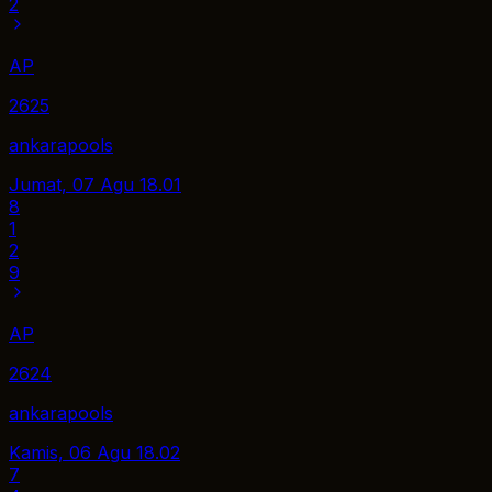
2
AP
2625
ankarapools
Jumat, 07 Agu
18.01
8
1
2
9
AP
2624
ankarapools
Kamis, 06 Agu
18.02
7