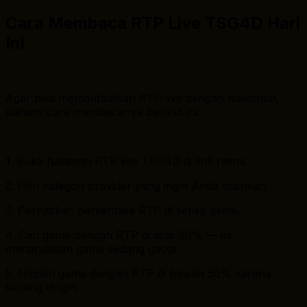
Cara Membaca RTP Live TSG4D Hari
Ini
Agar bisa memanfaatkan RTP live dengan maksimal,
pahami cara membacanya berikut ini:
1. Buka halaman RTP live TSG4D di link resmi.
2. Pilih kategori provider yang ingin Anda mainkan.
3. Perhatikan persentase RTP di setiap game.
4. Cari game dengan RTP di atas 90% — ini
menandakan game sedang gacor.
5. Hindari game dengan RTP di bawah 50% karena
sedang dingin.