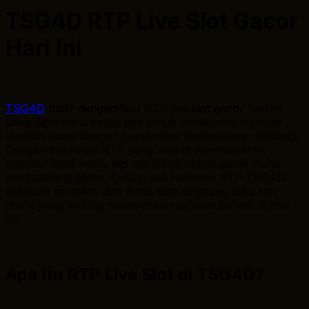
TSG4D RTP Live Slot Gacor
Hari Ini
TSG4D
hadir dengan fitur RTP live slot gacor hari ini
yang diperbarui setiap jam untuk membantu member
memilih game dengan persentase kemenangan tertinggi.
Dengan informasi RTP yang akurat dan real-time,
member tidak perlu lagi menebak-nebak game mana
yang sedang gacor. Cukup cek halaman RTP TSG4D
sebelum bermain, dan Anda bisa langsung tahu slot
mana yang sedang memberikan winrate terbaik di hari
ini.
Apa Itu RTP Live Slot di TSG4D?