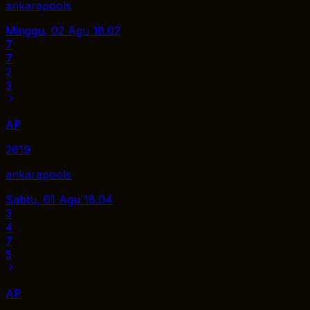
ankarapools
Minggu, 02 Agu
18.02
7
7
2
3
AP
2619
ankarapools
Sabtu, 01 Agu
18.04
3
4
7
5
AP