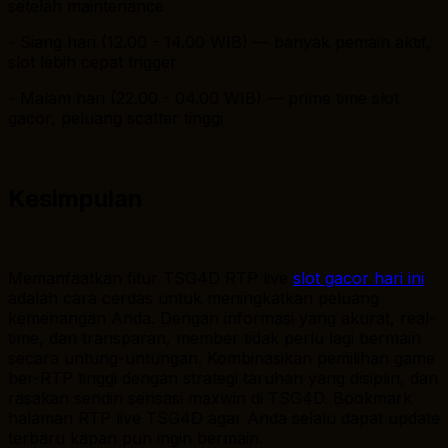
setelah maintenance
- Siang hari (12.00 - 14.00 WIB) — banyak pemain aktif,
slot lebih cepat trigger
- Malam hari (22.00 - 04.00 WIB) — prime time slot
gacor, peluang scatter tinggi
Kesimpulan
Memanfaatkan fitur TSG4D RTP live
slot gacor hari ini
adalah cara cerdas untuk meningkatkan peluang
kemenangan Anda. Dengan informasi yang akurat, real-
time, dan transparan, member tidak perlu lagi bermain
secara untung-untungan. Kombinasikan pemilihan game
ber-RTP tinggi dengan strategi taruhan yang disiplin, dan
rasakan sendiri sensasi maxwin di TSG4D. Bookmark
halaman RTP live TSG4D agar Anda selalu dapat update
terbaru kapan pun ingin bermain.