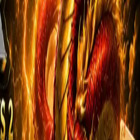
 game dengan persentase kemenangan tertinggi. Dengan
. Cukup cek halaman RTP TSG4D sebelum bermain, dan
balikan taruhan kepada pemain dalam jangka panjang.
eal-time, memantau langsung performa setiap game slot
biasaan ini bisa membuat modal cepat habis. Berikut