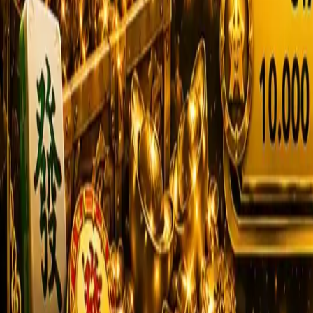
- Mainkan saat jam gacor — biasanya pukul 22.00 - 04.0
- Gunakan bonus deposit & free spin — perpanjang sesi 
- Jangan emosi saat kalah — ganti game atau istirahat se
Kapan Waktu Terbaik Cek RTP TSG4
RTP live TSG4D diperbarui setiap jam, namun ada waktu-w
- Pagi hari (06.00 - 10.00 WIB) — server masih segar set
- Siang hari (12.00 - 14.00 WIB) — banyak pemain aktif, sl
- Malam hari (22.00 - 04.00 WIB) — prime time slot gacor,