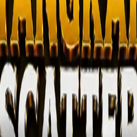
da pihak TSG4D
 grup TSG4d
erikan.
ndapatkan penalty/Hukuman
 gugat.
ari Ini