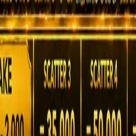
ari yang sedang dingin
gi
eeling
erforma game
RTP live kapan saja
G4D
 di TSG4D hari ini:
arlight Princess