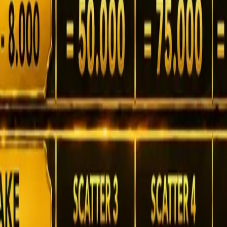
 game sedang gacor.
 dingin.
l terukur.
luang maxwin Anda lebih besar:
sebelum naikkan bet
anpa buang waktu
arget tercapai