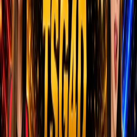
mana yang sedang memberikan winrate terbaik di hari
ini.
Apa Itu RTP Live Slot di TSG4D?
RTP
atau Return to Player adalah persentase yang
menunjukkan seberapa besar peluang sebuah game slot
mengembalikan taruhan kepada pemain dalam jangka
panjang. Semakin tinggi nilai RTP, semakin besar
peluang Anda mendapatkan kemenangan. RTP Live
TSG4D bekerja secara real-time, memantau langsung
performa setiap game slot dari berbagai provider
populer dan menampilkan persentasenya secara
transparan untuk seluruh member.
Kenapa Harus Cek RTP TSG4D