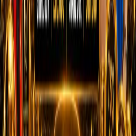
sebelum naikkan bet
- Manfaatkan fitur turbo spin — lebih cepat lihat hasil
tanpa buang waktu
- Set target kemenangan & batas kekalahan — stop saat
target tercapai
- Mainkan saat jam gacor — biasanya pukul 22.00 -
04.00 WIB
- Gunakan bonus deposit & free spin — perpanjang sesi
bermain
- Jangan emosi saat kalah — ganti game atau istirahat
sejenak
Kapan Waktu Terbaik Cek RTP
TSG4D?