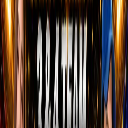
#EVENTPARLAY
#PARLAY3TEAM
#PARLAY4TEAM
Link Regis Reff :
Klik di sini
.
Group FB Official:
Klik di sini
.
Group Telegram Official:
Klik di sini
.
8.Claim event pukul 00:00 – 12:00 Siang
9.Bebas bill perharinya, tidak boleh ada kesamaan tim
10.Wajib WIN FULL (Win Half, Lose Half, Draw,
Postponed, Reject dianggap hangus)
11.Dilarang safety bet / cuci bill