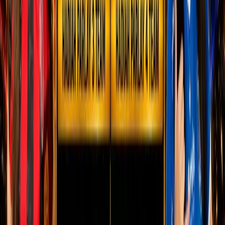
- Gratis tanpa biaya — semua member TSG4D bisa
akses RTP live kapan saja
Provider Slot dengan RTP Live di
TSG4D
Berikut daftar provider populer yang RTP live-nya
tersedia di TSG4D hari ini:
- Pragmatic Play — Gates of Olympus, Sweet Bonanza,
Starlight Princess
- PG Soft — Mahjong Ways, Wild Bandito, Lucky Neko
- Habanero — Koi Gate, Hot Hot Fruit, Fa Cai Shen
- Microgaming — 9 Masks of Fire, Lucky Twins, Joker