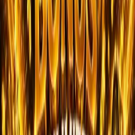
ini.
Apa Itu RTP Live Slot di TSG4D?
RTP
atau Return to Player adalah persentase yang
menunjukkan seberapa besar peluang sebuah game slot
mengembalikan taruhan kepada pemain dalam jangka
panjang. Semakin tinggi nilai RTP, semakin besar
peluang Anda mendapatkan kemenangan. RTP Live
TSG4D bekerja secara real-time, memantau langsung
performa setiap game slot dari berbagai provider
populer dan menampilkan persentasenya secara
transparan untuk seluruh member.
Kenapa Harus Cek RTP TSG4D
Sebelum Bermain?