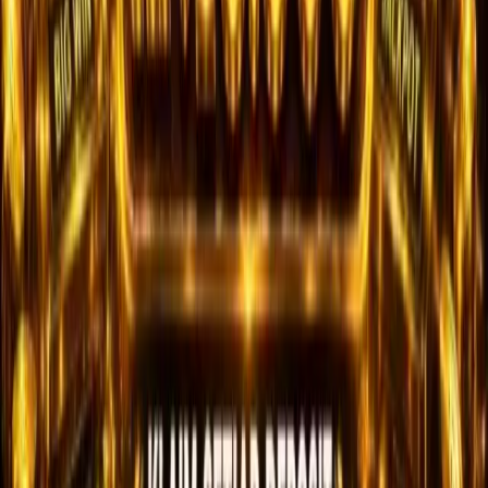
- Manfaatkan fitur turbo spin — lebih cepat lihat hasil
tanpa buang waktu
- Set target kemenangan & batas kekalahan — stop saat
target tercapai
- Mainkan saat jam gacor — biasanya pukul 22.00 -
04.00 WIB
- Gunakan bonus deposit & free spin — perpanjang sesi
bermain
- Jangan emosi saat kalah — ganti game atau istirahat
sejenak
Kapan Waktu Terbaik Cek RTP
TSG4D?