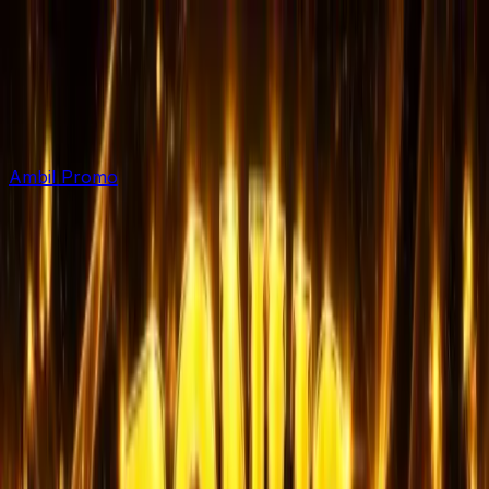
Daftar
Masuk
kembali
Detail Promosi
Ambil Promo
LUPAKAN ATURAN
BONUS RP,10.000
KLAIM BERKALI KALI
1.Klaim Bonus saat isi form DEPOSIT
2.MINIMAL
DEPOSIT RP, 50.000
untuk KLAIM BONUS
3.Klaim berkali-kali setiap saat deposit