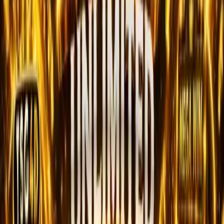
Banyak pemain slot yang langsung memilih game secara
acak tanpa melihat statistik RTP terlebih dahulu. Padahal
kebiasaan ini bisa membuat modal cepat habis. Berikut
alasan kenapa cek RTP TSG4D sangat penting:
- Menghemat modal — pilih game yang sedang panas,
hindari yang sedang dingin
- Peluang maxwin lebih besar — RTP tinggi = winrate
tinggi
- Strategi lebih terukur — main berdasarkan data, bukan
feeling
- Update real-time — data berubah tiap jam mengikuti
performa game
- Gratis tanpa biaya — semua member TSG4D bisa
akses RTP live kapan saja