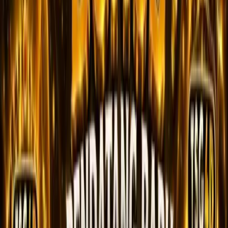
yang diperbarui setiap jam untuk membantu member
memilih game dengan persentase kemenangan tertinggi.
Dengan informasi RTP yang akurat dan real-time,
member tidak perlu lagi menebak-nebak game mana
yang sedang gacor. Cukup cek halaman RTP TSG4D
sebelum bermain, dan Anda bisa langsung tahu slot
mana yang sedang memberikan winrate terbaik di hari
ini.
Apa Itu RTP Live Slot di TSG4D?
RTP
atau Return to Player adalah persentase yang
menunjukkan seberapa besar peluang sebuah game slot
mengembalikan taruhan kepada pemain dalam jangka
panjang. Semakin tinggi nilai RTP, semakin besar
peluang Anda mendapatkan kemenangan. RTP Live
TSG4D bekerja secara real-time, memantau langsung
performa setiap game slot dari berbagai provider