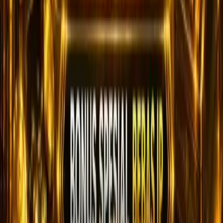
Kapan Waktu Terbaik Cek RTP
TSG4D?
RTP live TSG4D diperbarui setiap jam, namun ada
waktu-waktu tertentu yang dianggap paling produktif
untuk bermain slot gacor:
- Pagi hari (06.00 - 10.00 WIB) — server masih segar
setelah maintenance
- Siang hari (12.00 - 14.00 WIB) — banyak pemain aktif,
slot lebih cepat trigger
- Malam hari (22.00 - 04.00 WIB) — prime time slot
gacor, peluang scatter tinggi