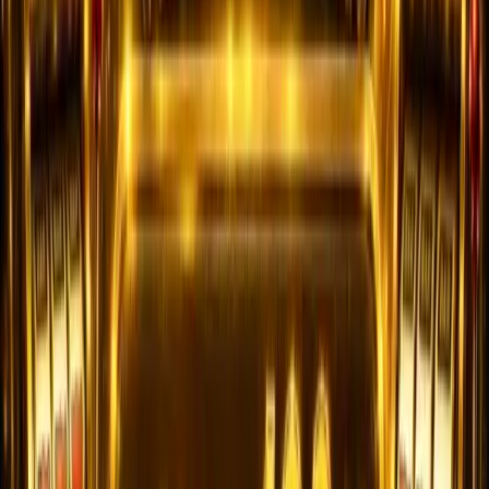
- Strategi lebih terukur — main berdasarkan data, bukan
feeling
- Update real-time — data berubah tiap jam mengikuti
performa game
- Gratis tanpa biaya — semua member TSG4D bisa
akses RTP live kapan saja
Provider Slot dengan RTP Live di
TSG4D
Berikut daftar provider populer yang RTP live-nya
tersedia di TSG4D hari ini:
- Pragmatic Play — Gates of Olympus, Sweet Bonanza,