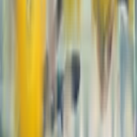
Agar bisa memanfaatkan RTP live dengan maksimal,
pahami cara membacanya berikut ini:
1. Buka halaman RTP live TSG4D di link resmi.
2. Pilih kategori provider yang ingin Anda mainkan.
3. Perhatikan persentase RTP di setiap game.
4. Cari game dengan RTP di atas 90% — ini
menandakan game sedang gacor.
5. Hindari game dengan RTP di bawah 50% karena
sedang dingin.
6. Catat 2-3 game pilihan, lalu mulai bermain dengan
modal terukur.
Tips Main Slot Gacor di TSG4D