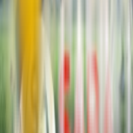
Selain mengikuti RTP live, terapkan tips berikut agar
peluang maxwin Anda lebih besar:
- Mulai dengan taruhan kecil — pelajari pola game dulu
sebelum naikkan bet
- Manfaatkan fitur turbo spin — lebih cepat lihat hasil
tanpa buang waktu
- Set target kemenangan & batas kekalahan — stop saat
target tercapai
- Mainkan saat jam gacor — biasanya pukul 22.00 -
04.00 WIB
- Gunakan bonus deposit & free spin — perpanjang sesi
bermain
- Jangan emosi saat kalah — ganti game atau istirahat