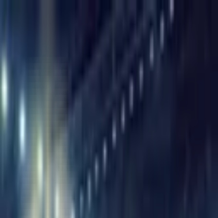
Daftar
Masuk
sport
Cari Permainan
Provider :
All
Sports Book
SBOBET
E-Sports
Saba
Sports Book
Saba
3
/
3
Game
Page
1
of
1
TSG4D RTP Live Slot Gacor
Hari Ini