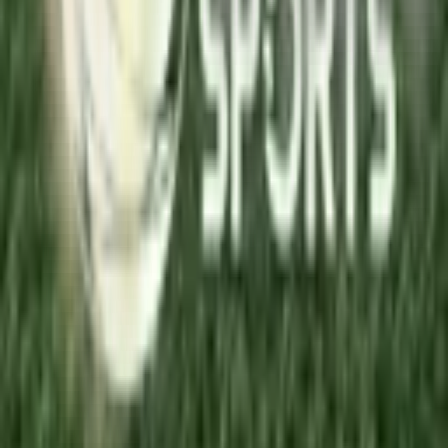
Kesimpulan
Memanfaatkan fitur TSG4D RTP live
slot gacor hari ini
adalah cara cerdas untuk meningkatkan peluang
kemenangan Anda. Dengan informasi yang akurat, real-
time, dan transparan, member tidak perlu lagi bermain
secara untung-untungan. Kombinasikan pemilihan game
ber-RTP tinggi dengan strategi taruhan yang disiplin, dan
rasakan sendiri sensasi maxwin di TSG4D. Bookmark
halaman RTP live TSG4D agar Anda selalu dapat update
terbaru kapan pun ingin bermain.
Lihat Semua
home