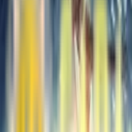
TSG4D bekerja secara real-time, memantau langsung
performa setiap game slot dari berbagai provider
populer dan menampilkan persentasenya secara
transparan untuk seluruh member.
Kenapa Harus Cek RTP TSG4D
Sebelum Bermain?
Banyak pemain slot yang langsung memilih game secara
acak tanpa melihat statistik RTP terlebih dahulu. Padahal
kebiasaan ini bisa membuat modal cepat habis. Berikut
alasan kenapa cek RTP TSG4D sangat penting:
- Menghemat modal — pilih game yang sedang panas,
hindari yang sedang dingin
- Peluang maxwin lebih besar — RTP tinggi = winrate