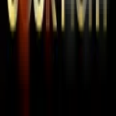
Memanfaatkan fitur TSG4D RTP live
slot gacor hari ini
adalah cara cerdas untuk meningkatkan peluang
kemenangan Anda. Dengan informasi yang akurat, real-
time, dan transparan, member tidak perlu lagi bermain
secara untung-untungan. Kombinasikan pemilihan game
ber-RTP tinggi dengan strategi taruhan yang disiplin, dan
rasakan sendiri sensasi maxwin di TSG4D. Bookmark
halaman RTP live TSG4D agar Anda selalu dapat update
terbaru kapan pun ingin bermain.
Lihat Semua
home
explore
promo