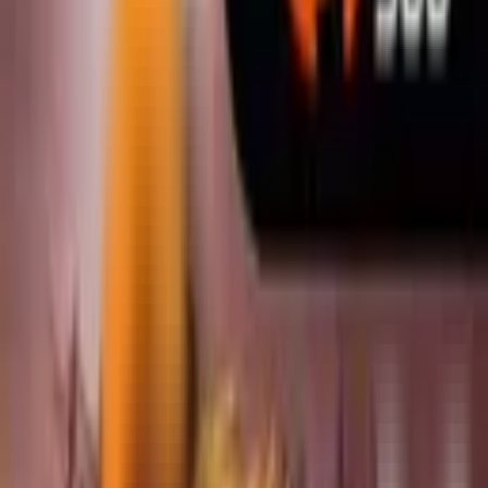
Dengan informasi RTP yang akurat dan real-time,
member tidak perlu lagi menebak-nebak game mana
yang sedang gacor. Cukup cek halaman RTP TSG4D
sebelum bermain, dan Anda bisa langsung tahu slot
mana yang sedang memberikan winrate terbaik di hari
ini.
Apa Itu RTP Live Slot di TSG4D?
RTP
atau Return to Player adalah persentase yang
menunjukkan seberapa besar peluang sebuah game slot
mengembalikan taruhan kepada pemain dalam jangka
panjang. Semakin tinggi nilai RTP, semakin besar
peluang Anda mendapatkan kemenangan. RTP Live
TSG4D bekerja secara real-time, memantau langsung
performa setiap game slot dari berbagai provider
populer dan menampilkan persentasenya secara
transparan untuk seluruh member.