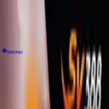
Daftar
Masuk
cockfight
Cari Permainan
Provider :
Sv388 Cock
Mainkan Sabung Ayam Online
Mainkan
TSG4D RTP Live Slot Gacor
Hari Ini
TSG4D
hadir dengan fitur RTP live slot gacor hari ini
yang diperbarui setiap jam untuk membantu member
memilih game dengan persentase kemenangan tertinggi.