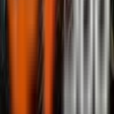
- Mulai dengan taruhan kecil — pelajari pola game dulu
sebelum naikkan bet
- Manfaatkan fitur turbo spin — lebih cepat lihat hasil
tanpa buang waktu
- Set target kemenangan & batas kekalahan — stop saat
target tercapai
- Mainkan saat jam gacor — biasanya pukul 22.00 -
04.00 WIB
- Gunakan bonus deposit & free spin — perpanjang sesi
bermain
- Jangan emosi saat kalah — ganti game atau istirahat
sejenak
Kapan Waktu Terbaik Cek RTP