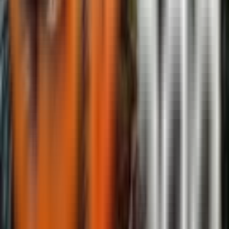
1. Buka halaman RTP live TSG4D di link resmi.
2. Pilih kategori provider yang ingin Anda mainkan.
3. Perhatikan persentase RTP di setiap game.
4. Cari game dengan RTP di atas 90% — ini
menandakan game sedang gacor.
5. Hindari game dengan RTP di bawah 50% karena
sedang dingin.
6. Catat 2-3 game pilihan, lalu mulai bermain dengan
modal terukur.
Tips Main Slot Gacor di TSG4D
Selain mengikuti RTP live, terapkan tips berikut agar
peluang maxwin Anda lebih besar: