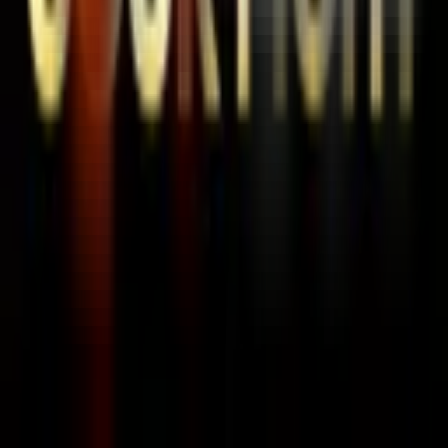
Memanfaatkan fitur TSG4D RTP live
slot gacor hari ini
adalah cara cerdas untuk meningkatkan peluang
kemenangan Anda. Dengan informasi yang akurat, real-
time, dan transparan, member tidak perlu lagi bermain
secara untung-untungan. Kombinasikan pemilihan game
ber-RTP tinggi dengan strategi taruhan yang disiplin, dan
rasakan sendiri sensasi maxwin di TSG4D. Bookmark
halaman RTP live TSG4D agar Anda selalu dapat update
terbaru kapan pun ingin bermain.
Lihat Semua
home
explore
promo