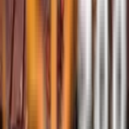
- Update real-time — data berubah tiap jam mengikuti
performa game
- Gratis tanpa biaya — semua member TSG4D bisa
akses RTP live kapan saja
Provider Slot dengan RTP Live di
TSG4D
Berikut daftar provider populer yang RTP live-nya
tersedia di TSG4D hari ini:
- Pragmatic Play — Gates of Olympus, Sweet Bonanza,
Starlight Princess
- PG Soft — Mahjong Ways, Wild Bandito, Lucky Neko