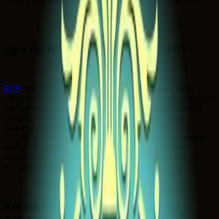
ini.
Apa Itu RTP Live Slot di TSG4D?
RTP
atau Return to Player adalah persentase yang
menunjukkan seberapa besar peluang sebuah game slot
mengembalikan taruhan kepada pemain dalam jangka
panjang. Semakin tinggi nilai RTP, semakin besar
peluang Anda mendapatkan kemenangan. RTP Live
TSG4D bekerja secara real-time, memantau langsung
performa setiap game slot dari berbagai provider
populer dan menampilkan persentasenya secara
transparan untuk seluruh member.
Kenapa Harus Cek RTP TSG4D