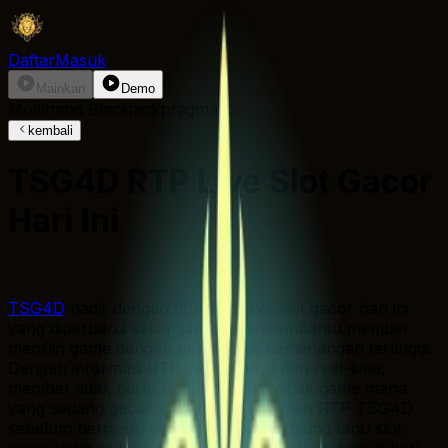
Daftar
Masuk
Mainkan
Demo
Multihand Blackjack
pragmatic
kembali
TSG4D RTP Live Slot Gacor
Hari Ini
TSG4D
hadir dengan fitur RTP live slot gacor hari ini
yang diperbarui setiap jam untuk membantu member
memilih game dengan persentase kemenangan tertinggi.
Dengan informasi RTP yang akurat dan real-time,
member tidak perlu lagi menebak-nebak game mana
yang sedang gacor. Cukup cek halaman RTP TSG4D
sebelum bermain, dan Anda bisa langsung tahu slot
mana yang sedang memberikan winrate terbaik di hari