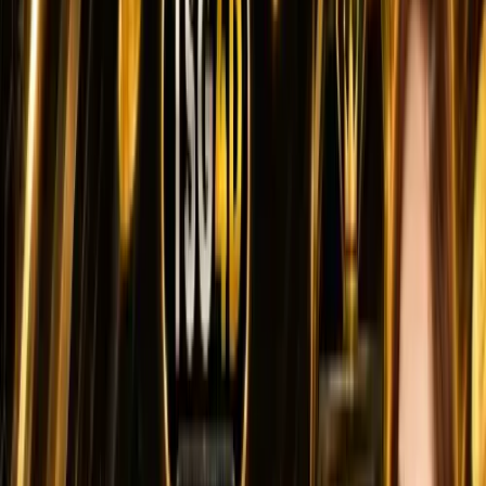
online
online
online
online
online
online