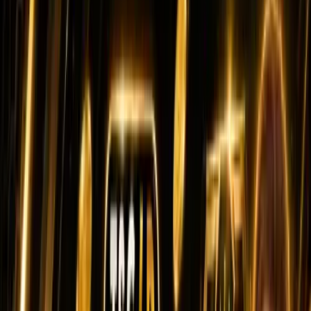
online
online
online
online
online
online