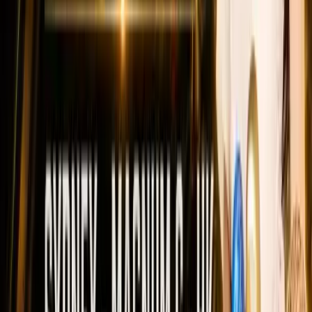
- Joker Gaming — Roma, Mahjong Joker, Dragon
Kingdom
Cara Membaca RTP Live TSG4D Hari
Ini
Agar bisa memanfaatkan RTP live dengan maksimal,
pahami cara membacanya berikut ini:
1. Buka halaman RTP live TSG4D di link resmi.
2. Pilih kategori provider yang ingin Anda mainkan.
3. Perhatikan persentase RTP di setiap game.
4. Cari game dengan RTP di atas 90% — ini