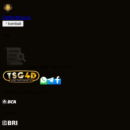
Daftar
Masuk
kembali
Info
Data tidak ditemukan
metode pembayaran
online