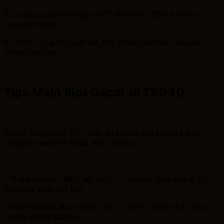
5. Hindari game dengan RTP di bawah 50% karena
sedang dingin.
6. Catat 2-3 game pilihan, lalu mulai bermain dengan
modal terukur.
Tips Main Slot Gacor di TSG4D
Selain mengikuti RTP live, terapkan tips berikut agar
peluang maxwin Anda lebih besar:
- Mulai dengan taruhan kecil — pelajari pola game dulu
sebelum naikkan bet
- Manfaatkan fitur turbo spin — lebih cepat lihat hasil
tanpa buang waktu