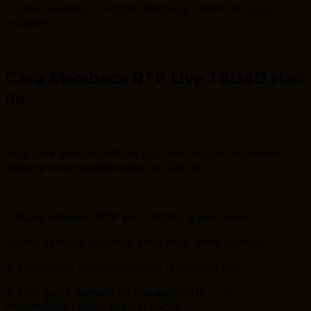
- Joker Gaming — Roma, Mahjong Joker, Dragon
Kingdom
Cara Membaca RTP Live TSG4D Hari
Ini
Agar bisa memanfaatkan RTP live dengan maksimal,
pahami cara membacanya berikut ini:
1. Buka halaman RTP live TSG4D di link resmi.
2. Pilih kategori provider yang ingin Anda mainkan.
3. Perhatikan persentase RTP di setiap game.
4. Cari game dengan RTP di atas 90% — ini
menandakan game sedang gacor.